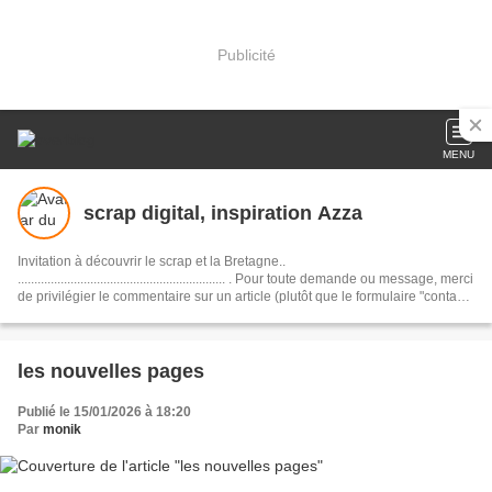
Publicité
MENU
scrap digital, inspiration Azza
Invitation à découvrir le scrap et la Bretagne..
............................................................... . Pour toute demande ou message, merci
de privilégier le commentaire sur un article (plutôt que le formulaire "contact",
susceptible d'être "spammé"). Informations complémentaires en page
d'accueil. Je vous souhaite une belle journée :)
les nouvelles pages
Publié le 15/01/2026 à 18:20
Par
monik