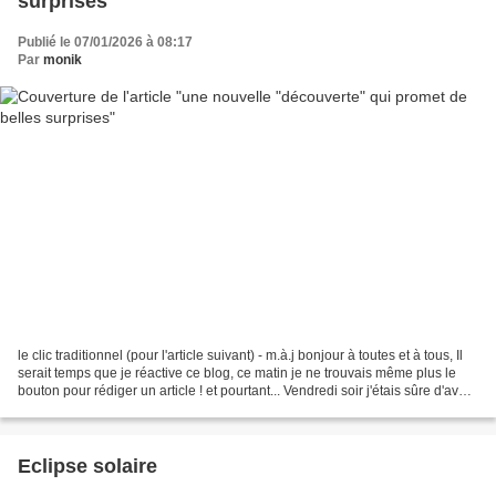
surprises
Publié le 07/01/2026 à 08:17
Par
monik
le clic traditionnel (pour l'article suivant) - m.à.j bonjour à toutes et à tous, Il
serait temps que je réactive ce blog, ce matin je ne trouvais même plus le
bouton pour rédiger un article ! et pourtant... Vendredi soir j'étais sûre d'avoir
terminé...
Eclipse solaire