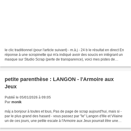
le clic traditionnel (pour l'article suivant) - m.à.j - 24 b le résultat en direct En
réponse à une scropinette qui m'a indiqué avoir des soucis en intégrant un
masque sur Studio Scrap (perte de transparence), voici mes pistes de
recherche 1 - un masque...
petite parenthèse : LANGON - l'Armoire aux
Jeux
Publié le 05/01/2026 à 09:05
Par
monik
màj a bonjour à toutes et tous, Pas de page de scrap aujourd'hui, mais si -
par le plus grand des hasard - vous passez par "le" Langon d'Ille et Vilaine
un de ces jours, une petite escale à l'Armoire aux Jeux pourrait être une
bonne idée ? Au fil de mes...