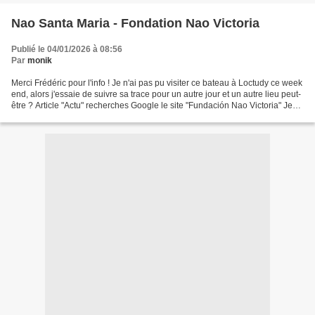
Nao Santa Maria - Fondation Nao Victoria
Publié le 04/01/2026 à 08:56
Par
monik
Merci Frédéric pour l'info ! Je n'ai pas pu visiter ce bateau à Loctudy ce week
end, alors j'essaie de suivre sa trace pour un autre jour et un autre lieu peut-
être ? Article "Actu" recherches Google le site "Fundación Nao Victoria" Je
ne trouve pas de...