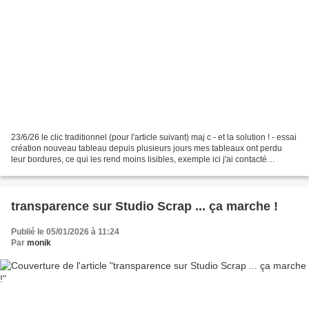
23/6/26 le clic traditionnel (pour l'article suivant) maj c - et la solution ! - essai
création nouveau tableau depuis plusieurs jours mes tableaux ont perdu
leur bordures, ce qui les rend moins lisibles, exemple ici j'ai contacté
l'assistance Overblog...
transparence sur Studio Scrap ... ça marche !
Publié le 05/01/2026 à 11:24
Par
monik