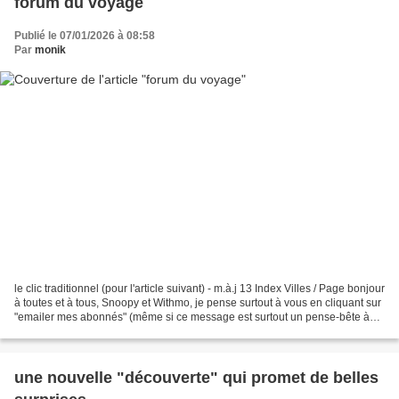
forum du voyage
Publié le 07/01/2026 à 08:58
Par
monik
le clic traditionnel (pour l'article suivant) - m.à.j 13 Index Villes / Page bonjour
à toutes et à tous, Snoopy et Withmo, je pense surtout à vous en cliquant sur
"emailer mes abonnés" (même si ce message est surtout un pense-bête à
mon intention) : vous...
une nouvelle "découverte" qui promet de belles