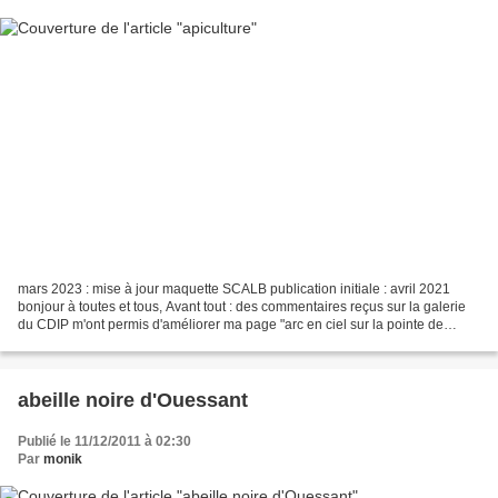
mars 2023 : mise à jour maquette SCALB publication initiale : avril 2021
bonjour à toutes et tous, Avant tout : des commentaires reçus sur la galerie
du CDIP m'ont permis d'améliorer ma page "arc en ciel sur la pointe de
Trévignon" , je l'ai édité aujourd'hui...
abeille noire d'Ouessant
Publié le 11/12/2011 à 02:30
Par
monik