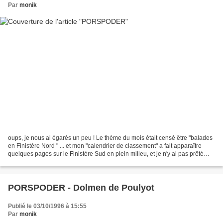
Par
monik
oups, je nous ai égarés un peu ! Le thème du mois était censé être "balades
en Finistère Nord " ... et mon "calendrier de classement" a fait apparaître
quelques pages sur le Finistère Sud en plein milieu, et je n'y ai pas prêté
attention. ... Donc nous...
PORSPODER - Dolmen de Poulyot
Publié le 03/10/1996 à 15:55
Par
monik