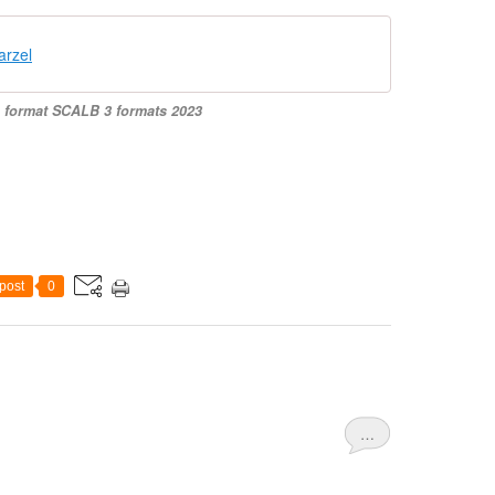
arzel
 format SCALB 3 formats 2023
post
0
…