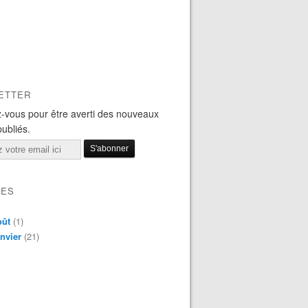
ETTER
-vous pour être averti des nouveaux
publiés.
VES
oût
(1)
nvier
(21)