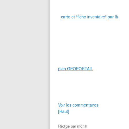
carte et "fiche inventaire" par là
plan GEOPORTAIL
Voir les commentaires
[Haut]
Rédigé par
monik