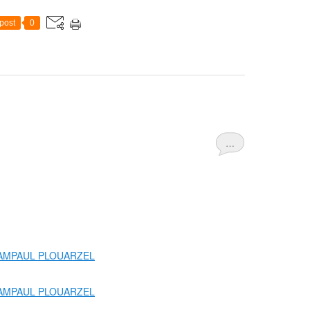
post
0
…