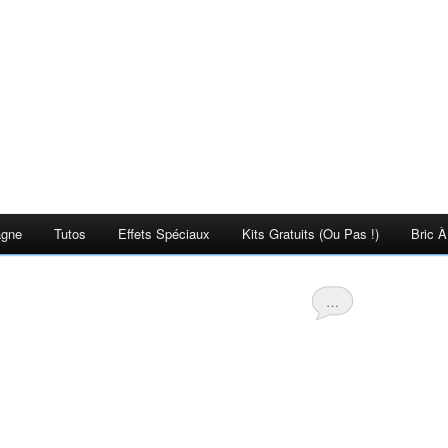
agne
Tutos
Effets Spéciaux
Kits Gratuits (ou Pas !)
Bric À
…