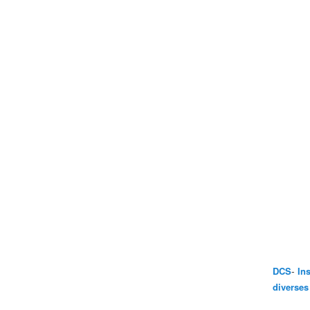
-
DCS
In
diverses