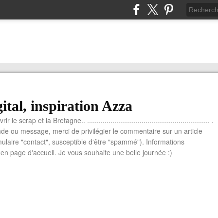
ital, inspiration Azza
le scrap et la Bretagne.. ............................................................... .
e ou message, merci de privilégier le commentaire sur un article
mulaire "contact", susceptible d'être "spammé"). Informations
n page d'accueil. Je vous souhaite une belle journée :)