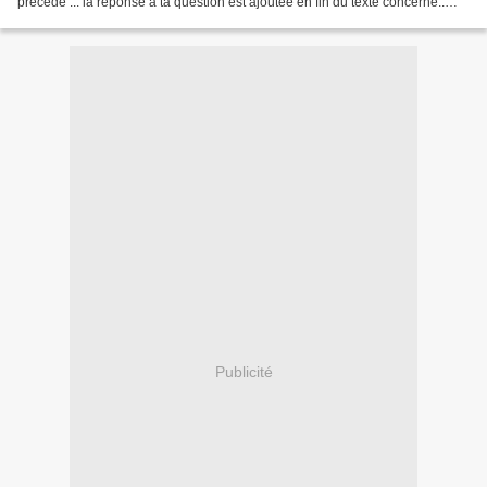
précédé ... la réponse à ta question est ajoutée en fin du texte concerné..
J'en profite pour vous remercier toutes...
Publicité