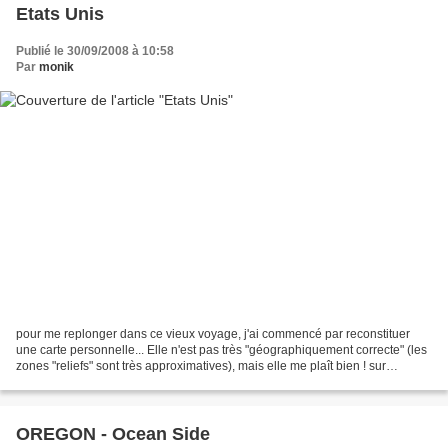
Etats Unis
Publié le 30/09/2008 à 10:58
Par
monik
pour me replonger dans ce vieux voyage, j'ai commencé par reconstituer
une carte personnelle... Elle n'est pas très "géographiquement correcte" (les
zones "reliefs" sont très approximatives), mais elle me plaît bien ! sur
laquelle j'ai inséré quelques...
OREGON - Ocean Side