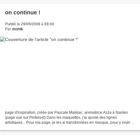
on continue !
Publié le 29/09/2008 à 08:00
Par
monik
page d'inspiration, créée par Pascale Maléjac, animatrice Azza à Nantes
(page vue sur Pinterest) Dans les maquettes, j'ai ajouté des lignes
artistiques... Pour ma page, je les ai transformées en masque, pour y insérer
la même texture que sur la page de...