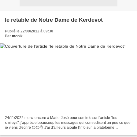
le retable de Notre Dame de Kerdevot
Publié le 22/09/2012 à 09:30
Par
monik
24/11/2022 merci encore à Marie-José pour son info sur l'article "les
smileys", j'apprécie beaucoup les messages qui contredisent un peu ce que
je viens d'écrire 😍😍👌 J'ai d'ailleurs ajouté l'info sur la plateforme
d'Overblog, Chapeau-bas Marie -José :...