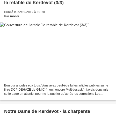
le retable de Kerdevot (3/3)
Publié le 22/09/2012 à 09:20
Par
monik
Bonjour à toutes et à tous, Vous avez peut-être lu les articles publiés sur le
filtre DCP DEHAZE de G'MIC (merci encore Muttidesaski), j'avais donc mis
cette page en attente, pour ne la publier qu'après les corrections Les
résultats bluffants ! J'ai donc...
Notre Dame de Kerdevot - la charpente