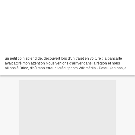
un petit coin splendide, découvert lors d'un trajet en voiture : la pancarte
avait attiré mon attention Nous venions d'arriver dans la région et nous
allions à Briec, d'où mon erreur ! crédit photo Wikimédia - Peteul (en bas, au
centre) - le rond central...