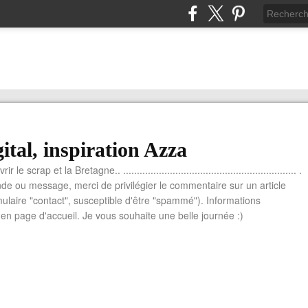
ital, inspiration Azza
le scrap et la Bretagne.. ............................................................... .
e ou message, merci de privilégier le commentaire sur un article
mulaire "contact", susceptible d'être "spammé"). Informations
n page d'accueil. Je vous souhaite une belle journée :)