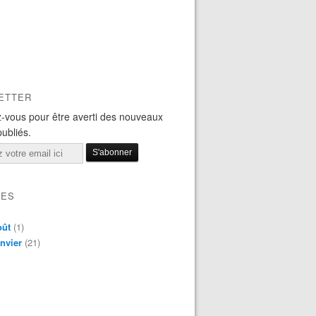
ETTER
-vous pour être averti des nouveaux
publiés.
VES
oût
(1)
nvier
(21)