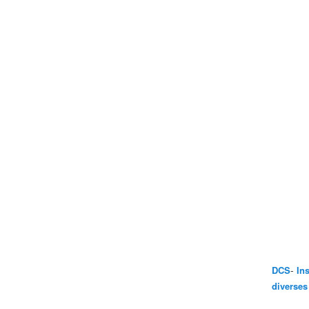
-
DCS
In
diverses