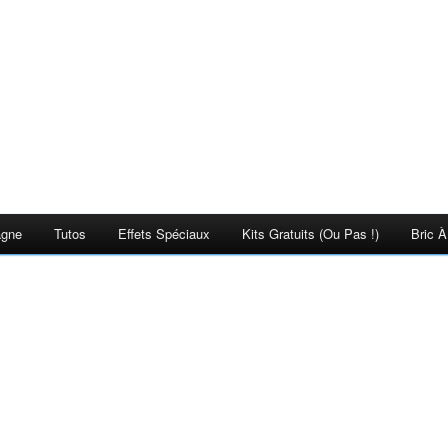
agne
Tutos
Effets Spéciaux
Kits Gratuits (ou Pas !)
Bric À