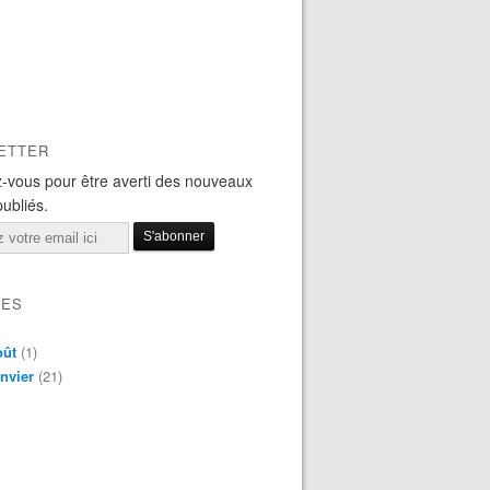
ETTER
-vous pour être averti des nouveaux
publiés.
VES
oût
(1)
nvier
(21)