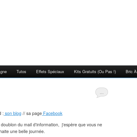
agne
Tutos
Effets Spéciaux
Kits Gratuits (ou Pas !)
Bric À
…
 :
son blog
// sa page
Facebook
 doublon du mail d'information, j'espère que vous ne
haite une belle journée.