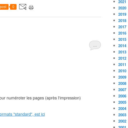
2021
post
0
2020
2019
2018
2017
2016
2015
…
2014
2013
2012
2011
2010
2009
2008
2007
2006
 pour numéroter les pages (après l'impression)
2005
2004
ormats "standard", est ici
2003
2002
2001