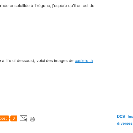
ée ensoleillée à Trégunc, j'espère qu'il en est de
à lire ci-dessous), voici des images de
casiers à
-
DCS
In
post
0
diverses