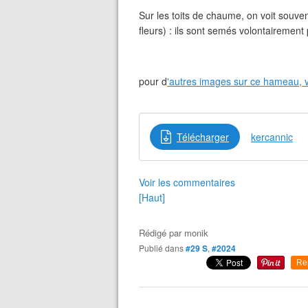
Sur les toits de chaume, on voit souvent 
fleurs) : ils sont semés volontairement 
pour d
'autres images sur ce hameau, vo
Télécharger
kercannic
Voir les commentaires
[Haut]
Rédigé par
monik
Publié dans
#29 S
,
#2024
Re