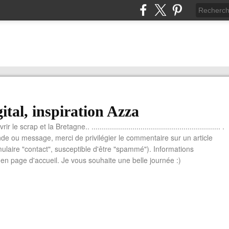
ital, inspiration Azza
le scrap et la Bretagne.. ............................................................... .
e ou message, merci de privilégier le commentaire sur un article
mulaire "contact", susceptible d'être "spammé"). Informations
n page d'accueil. Je vous souhaite une belle journée :)