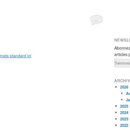
…
NEWSL
Abonnez
articles 
rmats standard ici
Email
ARCHI
2026
A
Ja
2025
2024
2023
2022