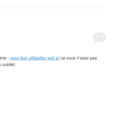
…
inte -
pour leur utilisation voir ici
(si vous n'avez pas
u oublié)