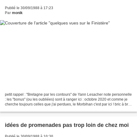
Publié le 30/09/1988 à 17:23
Par
monik
petit rappel : "Bretagne par les contours" de Yann Lesacher note personnelle
: les "bonus" (ou les oubliées) sont à ranger ici : octobre 2020 et comme je
cherche toujours celles que j'ai perdues, le Morbihan c'est par ici ! bric à brac
- mégalithes (aout...
idées de promenades pas trop loin de chez moi
Publié le 30/09/1988 à 10:30