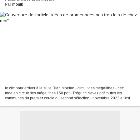
Par
monik
le clic pour arriver à la suite Rian Moelan - circuit des mégalithes - riec
moelan circuit des mégalithes 150.pdf - Trégunc Nevez.pdf toutes les
communes du premier cercle du second sélection - novembre 2022 a l'est
ARZANO 41 km le jardin des sitelles...