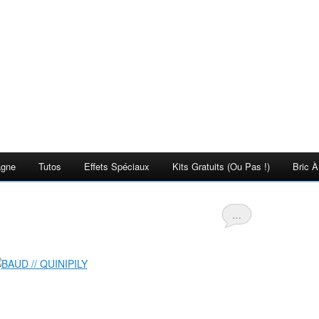
agne
Tutos
Effets Spéciaux
Kits Gratuits (ou Pas !)
Bric À
…