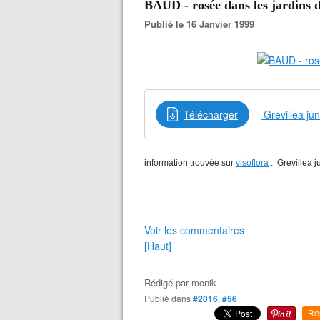
BAUD - rosée dans les jardins 
Publié le 16 Janvier 1999
Télécharger
Grevillea ju
information trouvée sur
visoflora
: Grevillea j
Voir les commentaires
[Haut]
Rédigé par
monik
Publié dans
#2016
,
#56
Re