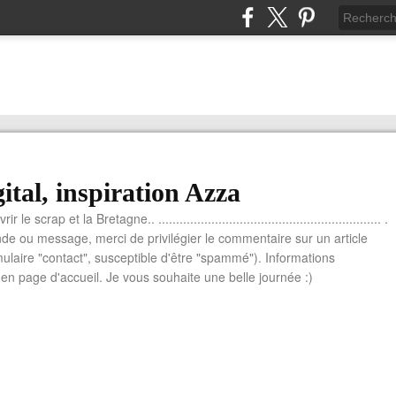
ital, inspiration Azza
le scrap et la Bretagne.. ............................................................... .
e ou message, merci de privilégier le commentaire sur un article
mulaire "contact", susceptible d'être "spammé"). Informations
n page d'accueil. Je vous souhaite une belle journée :)