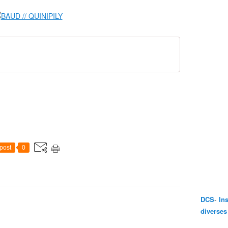
post
0
-
DCS
In
diverses