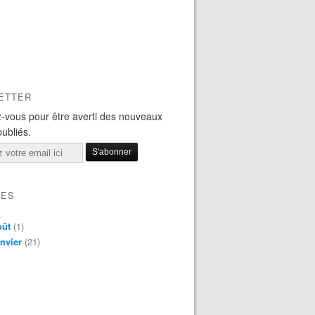
ETTER
-vous pour être averti des nouveaux
publiés.
VES
oût
(1)
nvier
(21)