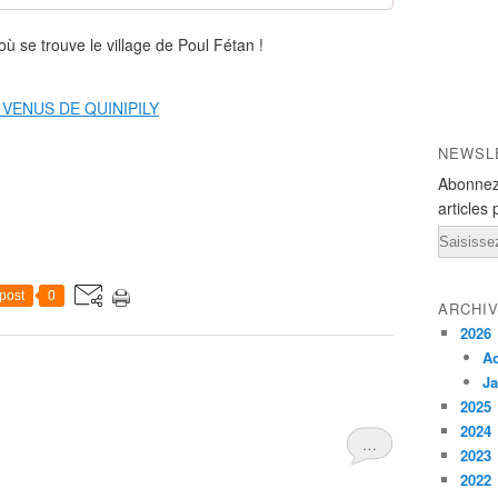
où se trouve le village de Poul Fétan !
NEWSL
Abonnez
articles 
Email
post
0
ARCHI
2026
A
Ja
2025
2024
…
2023
2022