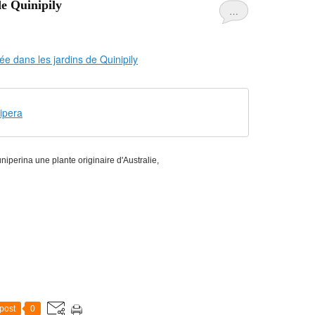
de Quinipily
…
nipera
uniperina une plante originaire d'Australie,
post
0