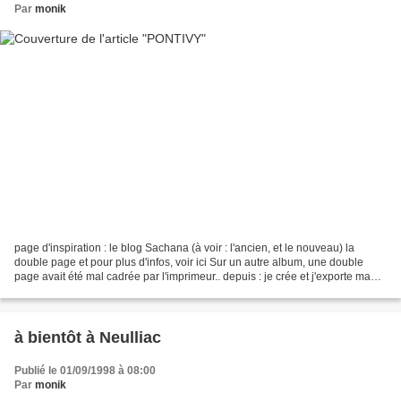
Par
monik
page d'inspiration : le blog Sachana (à voir : l'ancien, et le nouveau) la
double page et pour plus d'infos, voir ici Sur un autre album, une double
page avait été mal cadrée par l'imprimeur.. depuis : je crée et j'exporte ma
double page normalement,...
à bientôt à Neulliac
Publié le 01/09/1998 à 08:00
Par
monik