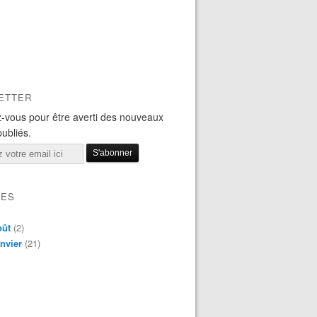
ETTER
-vous pour être averti des nouveaux
publiés.
VES
oût
(2)
nvier
(21)