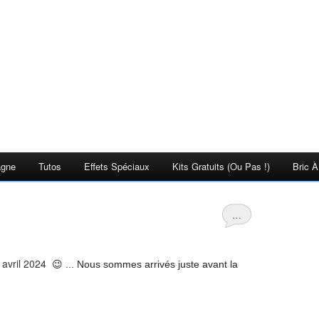
agne
Tutos
Effets Spéciaux
Kits Gratuits (ou Pas !)
Bric À
…
n avril 2024
😉 ... Nous sommes arrivés juste avant la