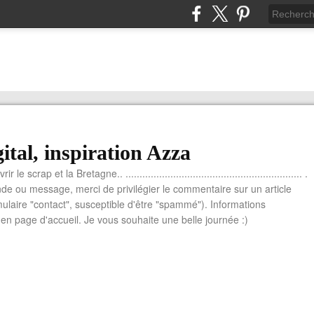
ital, inspiration Azza
le scrap et la Bretagne.. ............................................................... .
e ou message, merci de privilégier le commentaire sur un article
mulaire "contact", susceptible d'être "spammé"). Informations
n page d'accueil. Je vous souhaite une belle journée :)