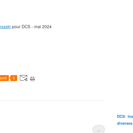
esaski
pour DCS - mai 2024
post
0
-
DCS
In
diverses
…