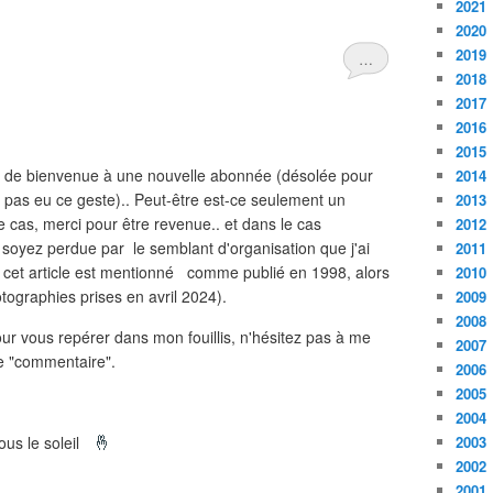
2021
2020
2019
…
2018
2017
2016
2015
e de bienvenue à une nouvelle abonnée (désolée pour
2014
ai pas eu ce geste).. Peut-être est-ce seulement un
2013
e cas, merci pour être revenue.. et dans le cas
2012
e soyez perdue par le semblant d'organisation que j'ai
2011
. cet article est mentionné comme publié en 1998, alors
2010
otographies prises en avril 2024).
2009
2008
ur vous repérer dans mon fouillis, n'hésitez pas à me
2007
 le "commentaire".
2006
2005
2004
ous le soleil
🤞
2003
2002
2001