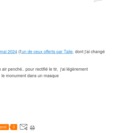
 mai 2024
(l
'un de ceux offerts par Talie,
dont j'ai changé
ir penché.. pour rectifié le tir, j'ai légèrement
séré le monument dans un masque
post
0