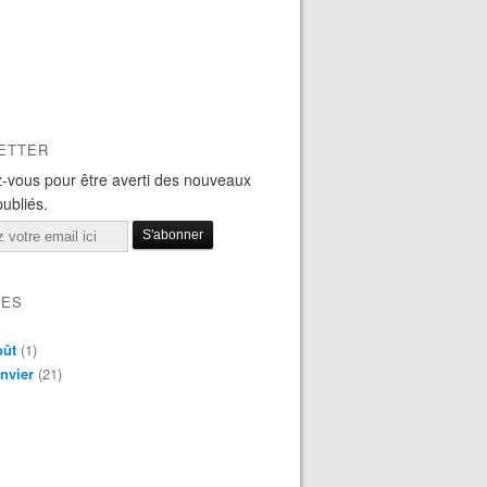
ETTER
-vous pour être averti des nouveaux
publiés.
VES
oût
(1)
nvier
(21)