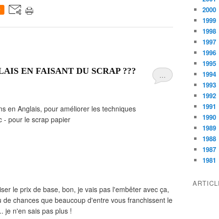
2000
0
1999
1998
1997
1996
1995
IS EN FAISANT DU SCRAP ???
1994
…
1993
1992
1991
 en Anglais, pour améliorer les techniques
1990
tc - pour le scrap papier
1989
1988
1987
1981
ARTIC
iser le prix de base, bon, je vais pas l'embêter avec ça,
u de chances que beaucoup d'entre vous franchissent le
.. je n'en sais pas plus !