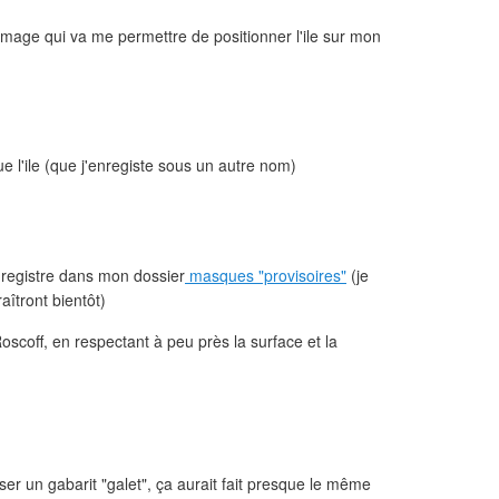
e image qui va me permettre de positionner l'ile sur mon
ue l'ile (que j'enregiste sous un autre nom)
enregistre dans mon dossier
masques "provisoires"
(je
aîtront bientôt)
oscoff, en respectant à peu près la surface et la
ser un gabarit "galet", ça aurait fait presque le même