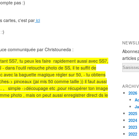
compte pas :)
 cartes, c'est par
ici
 :)
NEWSL
astuce communiquée par Christouneda :
Abonnez
articles 
tant SS7, tu peux les faire rapidement aussi avec SS7,
Email
- dans l'outil retouche photo de SS, il te suffit de
c avec la baguette magique régler sur 50, - tu obtiens
hes-> pinceaux (jai mis 50 comme taille )) il faut aussi
ARCHI
s... , simple ->découpage etc ,pour récupérer ton image
2026
mme photo , mais on peut aussi enregistrer direct ds le
A
Ja
2025
2024
2023
2022