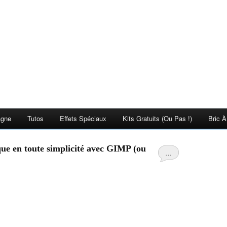
agne
Tutos
Effets Spéciaux
Kits Gratuits (ou Pas !)
Bric À
que en toute simplicité avec GIMP (ou
…