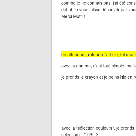
comme je ne connais pas, j'ai été consul
début, je vous laisse découvrir par vou
Merci Mutti !
en attendant, retour à l'article, tel que j
avec la gomme, c'est tout simple, mais 
je prends le crayon et je peins l'ile en 
avec la "sélection couleurs", je prends
sélection) ; CTRL X