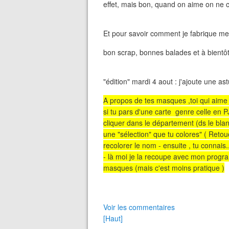
effet, mais bon, quand on aime on ne 
Et pour savoir comment je fabrique mes
bon scrap, bonnes balades et à bientôt
"édition" mardi 4 aout : j'ajoute une 
A propos de tes masques ,toi qui aime 
si tu pars d'une carte genre celle en PJ 
cliquer dans le département (ds le blan
une "sélection" que tu colores" ( Retouc
recolorer le nom - ensuite , tu connai
- là moi je la recoupe avec mon progra
masques (mais c'est moins pratique )
Voir les commentaires
[Haut]