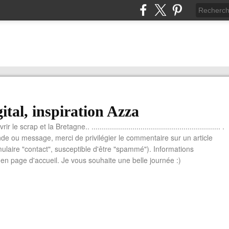
ital, inspiration Azza
le scrap et la Bretagne.. ............................................................... .
e ou message, merci de privilégier le commentaire sur un article
mulaire "contact", susceptible d'être "spammé"). Informations
n page d'accueil. Je vous souhaite une belle journée :)