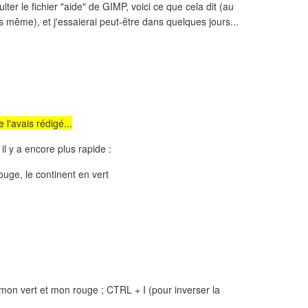
ter le fichier "aide" de GIMP, voici ce que cela dit (au
s même), et j'essaierai peut-être dans quelques jours...
e l'avais rédigé...
il y a encore plus rapide :
rouge, le continent en vert
 mon vert et mon rouge ; CTRL + I (pour inverser la