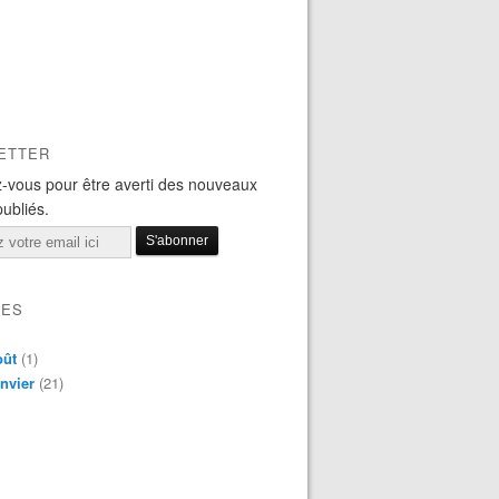
ETTER
-vous pour être averti des nouveaux
publiés.
VES
oût
(1)
nvier
(21)