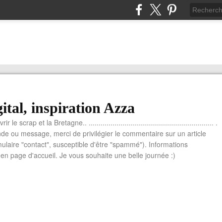
ital, inspiration Azza
le scrap et la Bretagne.. ............................................................... .
e ou message, merci de privilégier le commentaire sur un article
mulaire "contact", susceptible d'être "spammé"). Informations
n page d'accueil. Je vous souhaite une belle journée :)