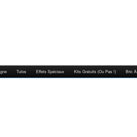
agne
Tutos
Effets Spéciaux
Kits Gratuits (ou Pas !)
Bric À