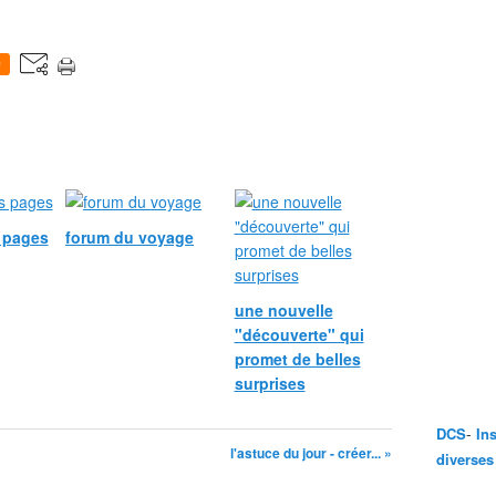
0
s pages
forum du voyage
une nouvelle
"découverte" qui
promet de belles
surprises
-
DCS
In
l'astuce du jour - créer... »
diverses