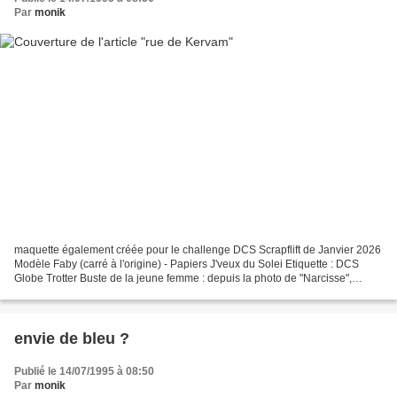
Par
monik
maquette également créée pour le challenge DCS Scrapflift de Janvier 2026
Modèle Faby (carré à l'origine) - Papiers J'veux du Solei Etiquette : DCS
Globe Trotter Buste de la jeune femme : depuis la photo de "Narcisse",
publiée sur le Blog Ginette et...
envie de bleu ?
Publié le 14/07/1995 à 08:50
Par
monik