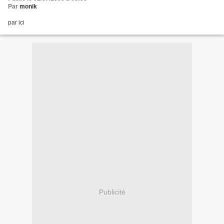
Par
monik
par ici
Publicité