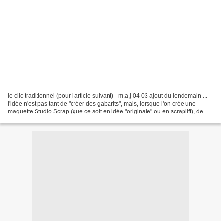
le clic traditionnel (pour l'article suivant) - m.a.j 04 03 ajout du lendemain ...
l'idée n'est pas tant de "créer des gabarits", mais, lorsque l'on crée une
maquette Studio Scrap (que ce soit en idée "originale" ou en scraplift), de
grouper les gabarits...