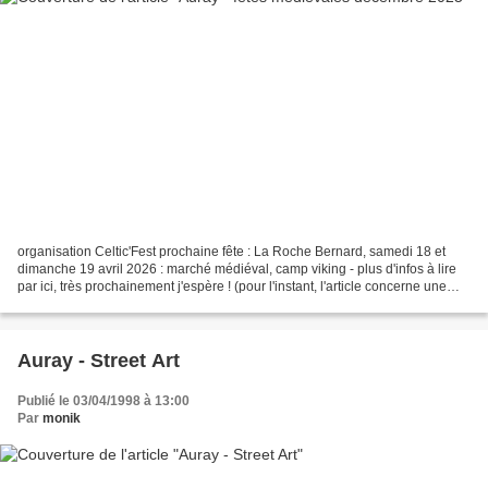
organisation Celtic'Fest prochaine fête : La Roche Bernard, samedi 18 et
dimanche 19 avril 2026 : marché médiéval, camp viking - plus d'infos à lire
par ici, très prochainement j'espère ! (pour l'instant, l'article concerne une
édition passée : samedi...
Auray - Street Art
Publié le 03/04/1998 à 13:00
Par
monik