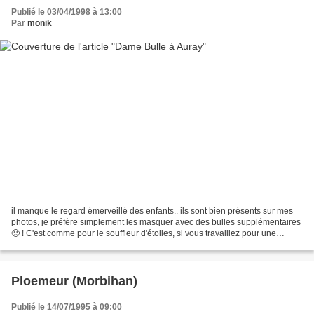
Publié le 03/04/1998 à 13:00
Par
monik
il manque le regard émerveillé des enfants.. ils sont bien présents sur mes
photos, je préfère simplement les masquer avec des bulles supplémentaires
🙂 ! C'est comme pour le souffleur d'étoiles, si vous travaillez pour une
mairie, un C.E (ou autre), et...
Ploemeur (Morbihan)
Publié le 14/07/1995 à 09:00