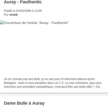
Auray - Fauthentic
Publié le 03/04/1998 à 13:00
Par
monik
Je ne connais pas ses tarifs, je ne sais pas s'il intervient ailleurs qu'en
Bretagne.. mais si vous travaillez dans un C.E. ou une commune, que vous
cherchez une animation sympathique, c'est peut-être une belle idée ? J'ai
beaucoup aimé (sinon je n'en...
Dame Bulle à Auray