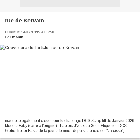
rue de Kervam
Publié le 14/07/1995 à 08:50
Par
monik
maquette également créée pour le challenge DCS Scrapflift de Janvier 2026
Modèle Faby (carré à l'origine) - Papiers J'veux du Solei Etiquette : DCS
Globe Trotter Buste de la jeune femme : depuis la photo de "Narcisse",
publiée sur le Blog Ginette et...