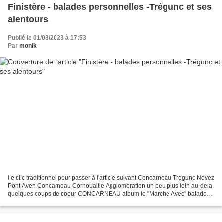
Finistère - balades personnelles -Trégunc et ses
alentours
Publié le 01/03/2023 à 17:53
Par
monik
l e clic traditionnel pour passer à l'article suivant Concarneau Trégunc Névez
Pont Aven Concarneau Cornouaille Agglomération un peu plus loin au-dela,
quelques coups de coeur CONCARNEAU album le "Marche Avec" balade
du 11 octobre la ville close pas à...