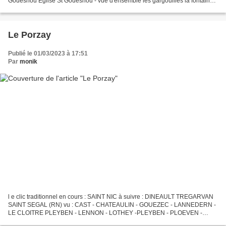
Gouesnou Eglise St Gouesnou - vue d'ensemble les gargouilles la fontaine
la côte octobre 2022 Plougonvelin...
Le Porzay
Publié le 01/03/2023 à 17:51
Par
monik
l e clic traditionnel en cours : SAINT NIC à suivre : DINEAULT TREGARVAN
SAINT SEGAL (RN) vu : CAST - CHATEAULIN - GOUEZEC - LANNEDERN -
LE CLOITRE PLEYBEN - LENNON - LOTHEY -PLEYBEN - PLOEVEN -
PLOMODIERN - PLONEVEZ PORZAY - PORT LAUNAY - SAINT COULITZ...