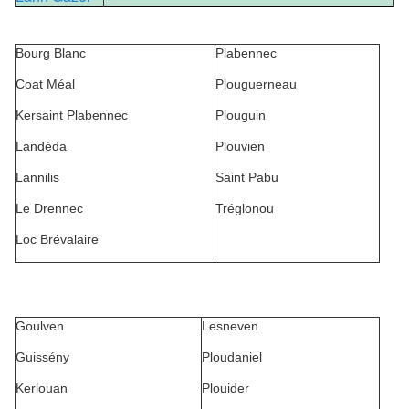
Bourg Blanc
Plabennec
Coat Méal
Plouguerneau
Kersaint Plabennec
Plouguin
Landéda
Plouvien
Lannilis
Saint Pabu
Le Drennec
Tréglonou
Loc Brévalaire
Goulven
Lesneven
Guissény
Ploudaniel
Kerlouan
Plouider