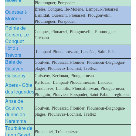
Ploumoguer, Porspoder.
Brélès, Conquet, Île-Molène, Lampaul-Plouarzel,
Ouessant-
Lanildut, Ouessant, Plouarzel, Plougonvelin,
Molène
Ploumoguer, Porspoder.
Pointe de
Conquet, Plouarzel, Plougonvelin, Ploumoguer,
Corsen, Le
Trébabu.
Conquet
Ilôt du
Lampaul-Ploudalmézeau, Landéda, Saint-Pabu.
Trévors
Baie de
Goulven, Plouescat, Plouider, Plounéour-Brignogan-
Goulven
plages, Plounévez-Lochrist, Tréflez.
Guisseny
Guissény, Kerlouan, Plouguerneau.
Kerlouan, Lampaul-Ploudalmézeau, Landéda,
Abers - Côte
Landunvez, Lannilis, Ploudalmézeau, Plouguerneau,
des légendes
Plouguin, Plouvien, Porspoder, Saint-Pabu, Tréglonou.
Anse de
Goulven,
Goulven, Plouescat, Plouider, Plounéour-Brignogan-
dunes de
plages, Plounévez-Lochrist, Tréflez
Keremma
Tourbière de
Ploudaniel, Trémaouézan.
Lann Gazel