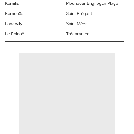
Kernilis
Plounéour Brignogan Plage
Kernouës
Saint Frégant
Lanarvily
Saint Méen
Le Folgoët
Trégarantec