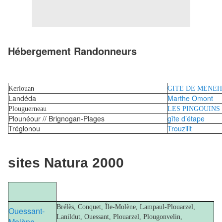
Hébergement Randonneurs
Kerlouan
GITE DE MENE
Landéda
Marthe Omont
Plouguerneau
LES PINGOUINS
Plounéour // Brignogan-Plages
gîte d’étape
Tréglonou
Trouzilit
sites Natura 2000
Brélès, Conquet, Île-Molène, Lampaul-Plouarzel,
Ouessant-
Lanildut, Ouessant, Plouarzel, Plougonvelin,
Molène