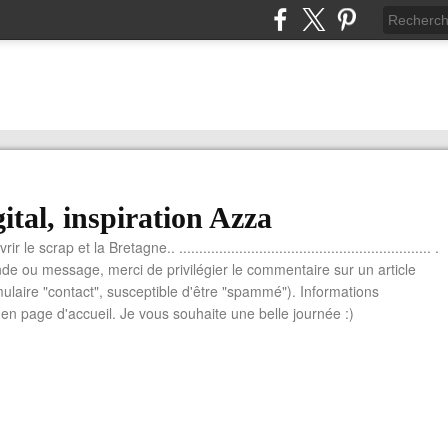
ital, inspiration Azza
le scrap et la Bretagne.. ............................................................... .
e ou message, merci de privilégier le commentaire sur un article
mulaire "contact", susceptible d'être "spammé"). Informations
n page d'accueil. Je vous souhaite une belle journée :)