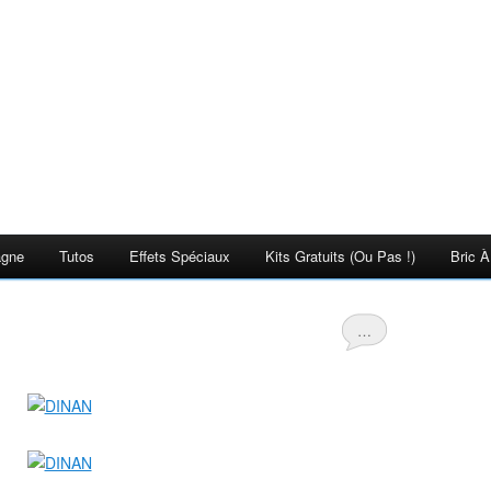
agne
Tutos
Effets Spéciaux
Kits Gratuits (ou Pas !)
Bric À
…