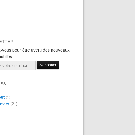
ETTER
-vous pour être averti des nouveaux
publiés.
VES
oût
(1)
nvier
(21)