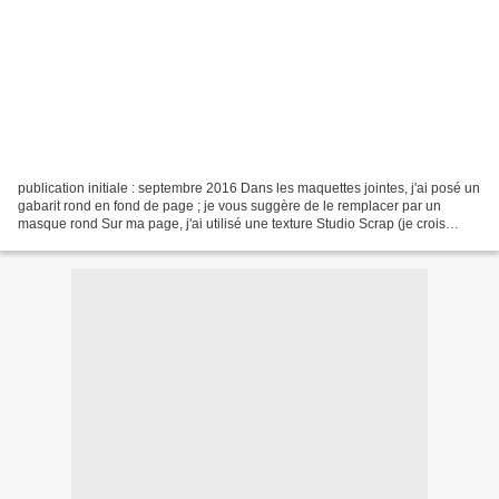
publication initiale : septembre 2016 Dans les maquettes jointes, j'ai posé un
gabarit rond en fond de page ; je vous suggère de le remplacer par un
masque rond Sur ma page, j'ai utilisé une texture Studio Scrap (je crois
qu'elle était dans le pack Azza...