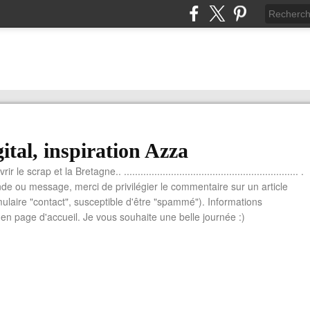
ital, inspiration Azza
le scrap et la Bretagne.. ............................................................... .
e ou message, merci de privilégier le commentaire sur un article
mulaire "contact", susceptible d'être "spammé"). Informations
n page d'accueil. Je vous souhaite une belle journée :)