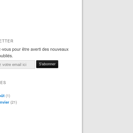
ETTER
-vous pour être averti des nouveaux
publiés.
VES
oût
(1)
nvier
(21)