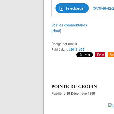
Télécharger
/0/70/46/42
Voir les commentaires
[Haut]
Rédigé par
monik
Publié dans
#2016
,
#35
Re
POINTE DU GROUIN
Publié le 16 Décembre 1989