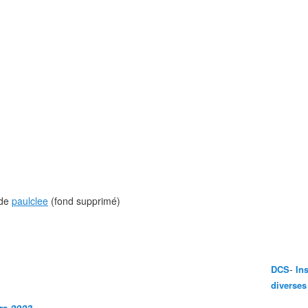
de
paulclee
(fond supprimé)
-
DCS
In
diverses