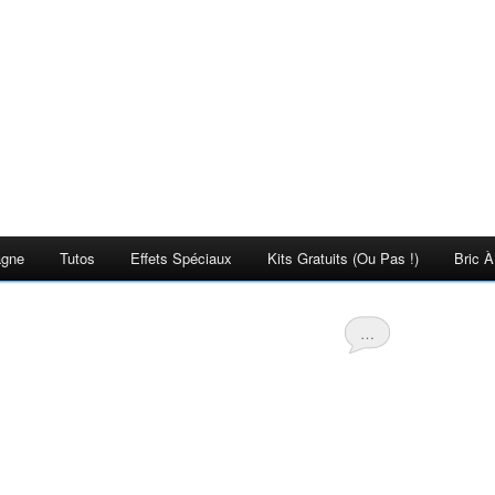
agne
Tutos
Effets Spéciaux
Kits Gratuits (ou Pas !)
Bric À
…
)