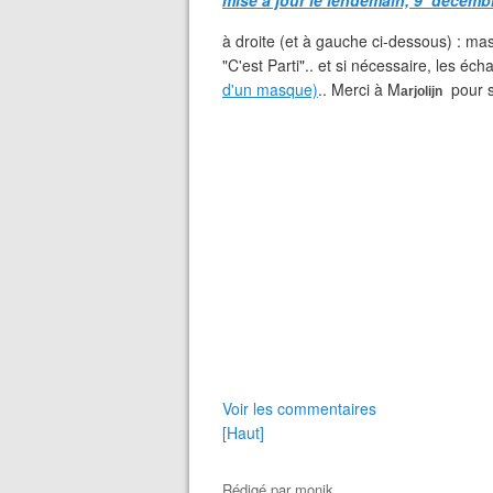
mise à jour le lendemain, 9 décemb
à droite (et à gauche ci-dessous) : ma
"C'est Parti".. et si nécessaire, les 
d'un masque)
.. Merci à M
pour s
arjolijn
Voir les commentaires
[Haut]
Rédigé par
monik