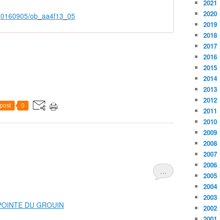
2021
2020
/20160905/ob_aa4f13_05
2019
2018
2017
2016
2015
2014
2013
2012
post
0
2011
2010
2009
2008
2007
2006
…
2005
2004
2003
2002
2001