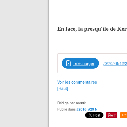
En face, la presqu'ile de K
Télécharger
/0/70/46/42
Voir les commentaires
[Haut]
Rédigé par
monik
Publié dans
#2016
,
#29 N
Re