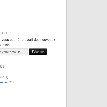
ETTER
-vous pour être averti des nouveaux
publiés.
VES
oût
(1)
nvier
(21)