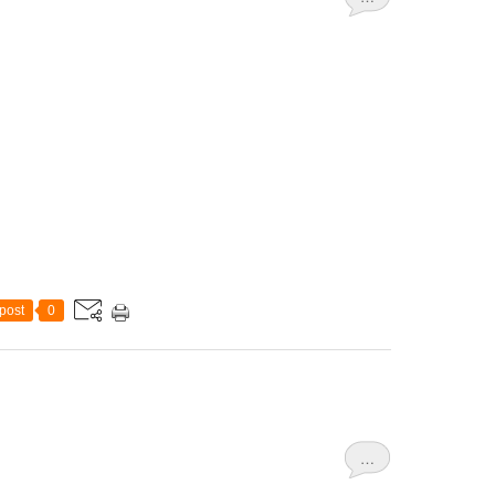
post
0
…