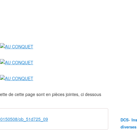
tte de cette page sont en pièces jointes, ci dessous
/20150508/ob_51d725_09
-
DCS
In
diverses