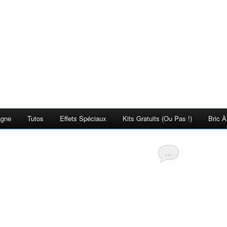
agne
Tutos
Effets Spéciaux
Kits Gratuits (ou Pas !)
Bric À
…