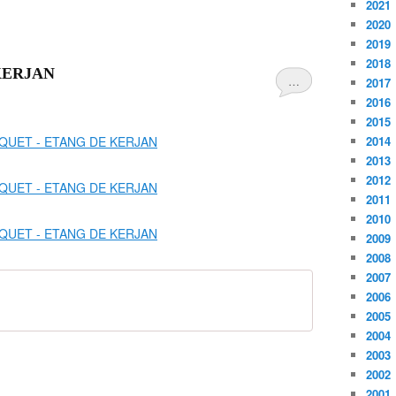
2021
2020
2019
2018
KERJAN
…
2017
2016
2015
2014
2013
2012
2011
2010
2009
2008
2007
2006
2005
2004
2003
2002
2001