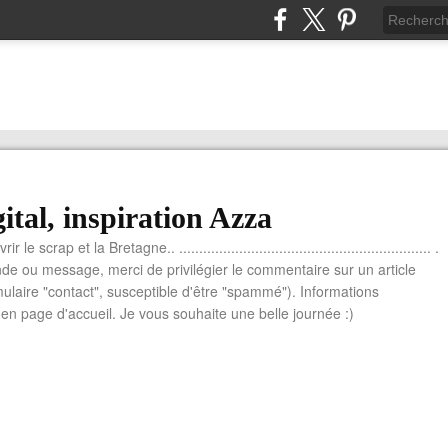
ital, inspiration Azza
le scrap et la Bretagne.. ............................................................... .
e ou message, merci de privilégier le commentaire sur un article
mulaire "contact", susceptible d'être "spammé"). Informations
n page d'accueil. Je vous souhaite une belle journée :)