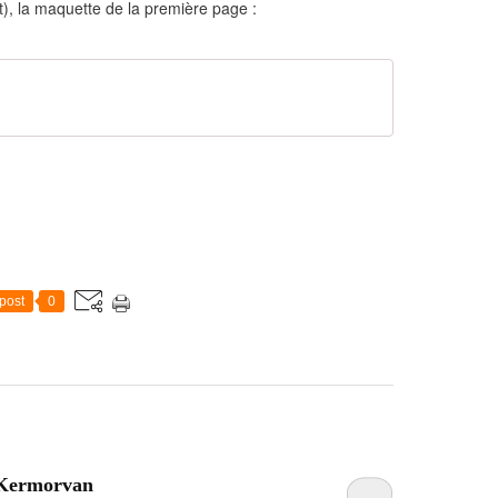
t), la maquette de la première page :
post
0
 Kermorvan
…