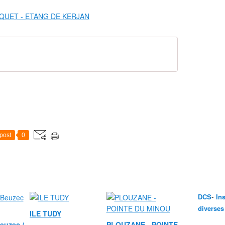
post
0
-
DCS
In
diverses
ILE TUDY
euzec /
PLOUZANE - POINTE