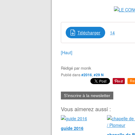
Télécharger
14
[Haut]
Rédigé par
monik
Publié dans
#2016
,
#29 N
Re
S'inscrire à la newsletter
Vous aimerez aussi :
guide 2016
chapelle de B