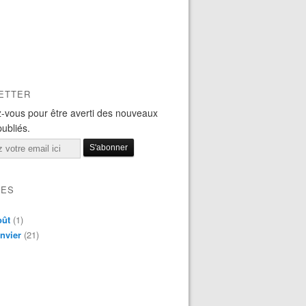
ETTER
-vous pour être averti des nouveaux
publiés.
VES
oût
(1)
nvier
(21)