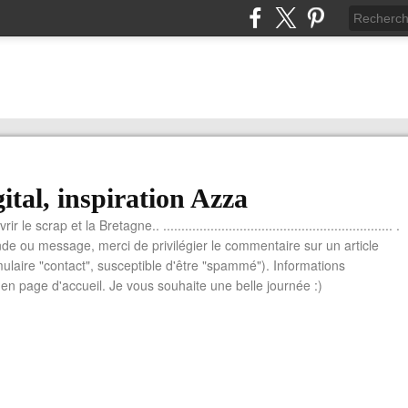
ital, inspiration Azza
le scrap et la Bretagne.. ............................................................... .
e ou message, merci de privilégier le commentaire sur un article
mulaire "contact", susceptible d'être "spammé"). Informations
n page d'accueil. Je vous souhaite une belle journée :)