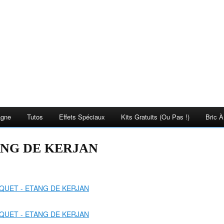
agne
Tutos
Effets Spéciaux
Kits Gratuits (ou Pas !)
Bric À
ANG DE KERJAN