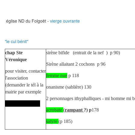
église ND du Folgoët -
vierge ouvrante
"le cul bénit"
chap Ste
sirène bifide (entrait de la nef ) p 90)
Véronique
Sirène allaitant 2 cochons p 96
pour visiter, contacter
femme nue
p 118
l'association
(demander le tél à la
onanisme (sablière) 130
mairie par exemple
2 personnages ithyphalliques - mi homme mi b
06 37 20 16 29
acrobate
(
rampant
?) p
178
satyre
(p 185)