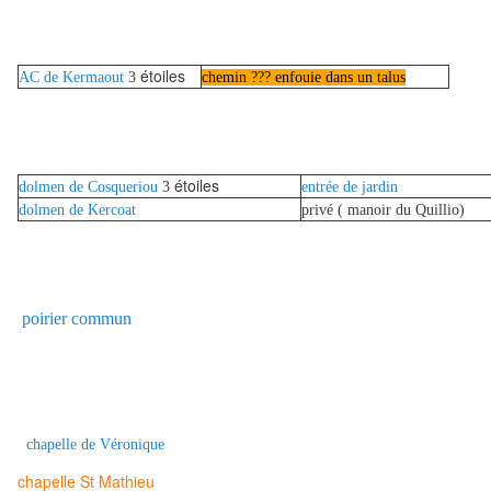
étoiles
AC de Kermaout
3
chemin ??? enfouie dans un talus
étoiles
dolmen de Cosqueriou
3
entrée de jardin
dolmen de Kercoat
privé ( manoir du Quillio)
poirier commun
chapelle de Véronique
chapelle St Mathieu