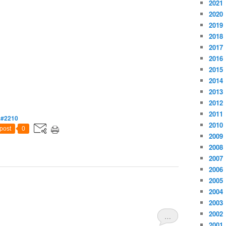
2021
2020
2019
2018
2017
2016
2015
2014
2013
2012
2011
,
#2210
2010
post
0
2009
2008
2007
2006
2005
2004
2003
2002
…
2001