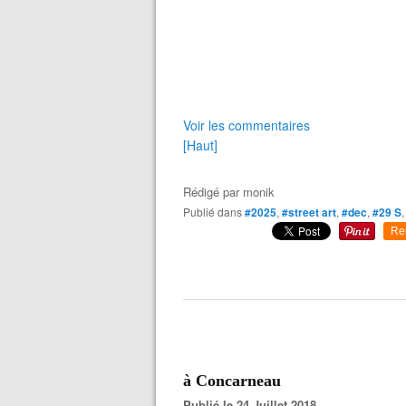
Voir les commentaires
[Haut]
Rédigé par
monik
Publié dans
#2025
,
#street art
,
#dec
,
#29 S
Re
à Concarneau
Publié le 24 Juillet 2018