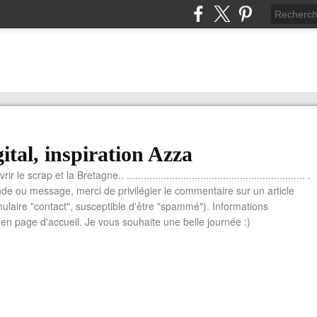
ital, inspiration Azza
le scrap et la Bretagne.. ............................................................... .
e ou message, merci de privilégier le commentaire sur un article
mulaire "contact", susceptible d'être "spammé"). Informations
n page d'accueil. Je vous souhaite une belle journée :)