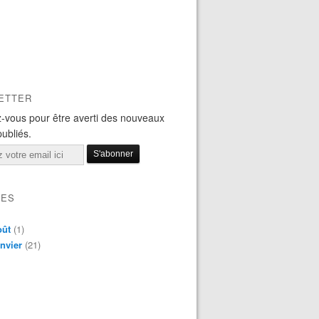
ETTER
-vous pour être averti des nouveaux
publiés.
VES
oût
(1)
nvier
(21)