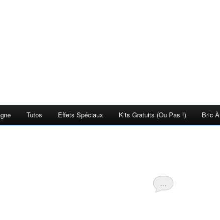
agne
Tutos
Effets Spéciaux
Kits Gratuits (ou Pas !)
Bric À
…