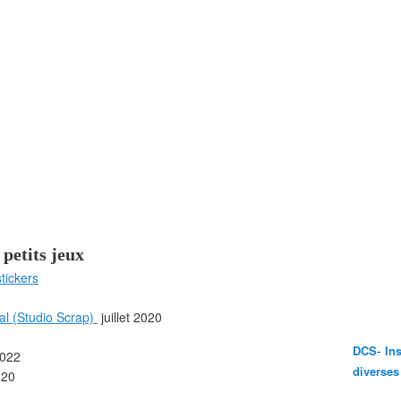
 petits jeux
stickers
al (Studio Scrap)
juillet 2020
-
DCS
In
2022
diverses
020