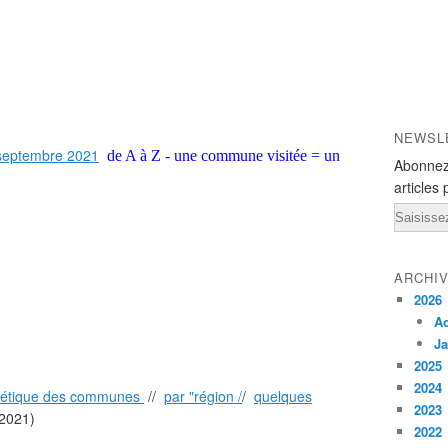
NEWSL
eptembre 2021
de A à Z - une commune visitée = un
Abonnez
articles 
Email
ARCHI
2026
A
Ja
2025
2024
abétique des communes
//
par "région /
/
quelques
2023
2021)
2022