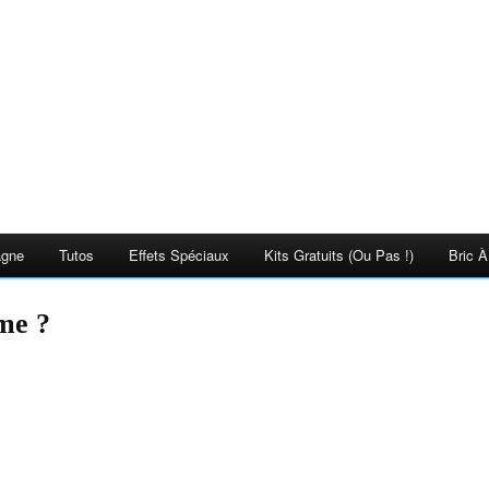
agne
Tutos
Effets Spéciaux
Kits Gratuits (ou Pas !)
Bric À
me ?