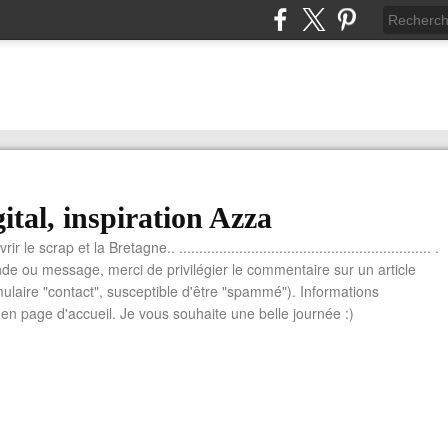
ital, inspiration Azza
le scrap et la Bretagne.. ............................................................... .
e ou message, merci de privilégier le commentaire sur un article
mulaire "contact", susceptible d'être "spammé"). Informations
n page d'accueil. Je vous souhaite une belle journée :)