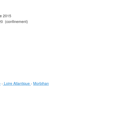
e 2015
20 (confinement)
e
-
Loire Atlantique
-
Morbihan