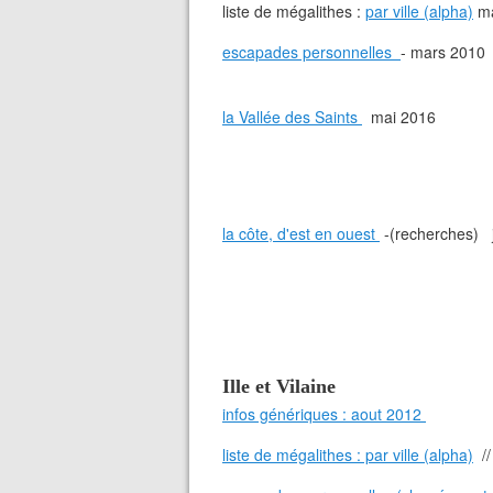
liste de mégalithes :
par ville (alpha)
ma
escapades personnelles
- mars 2010
la Vallée des Saints
mai 2016
la côte, d'est en ouest
-(recherches) 
Ille et Vilaine
infos génériques : aout 2012
liste de mégalithes : par ville (alpha)
//