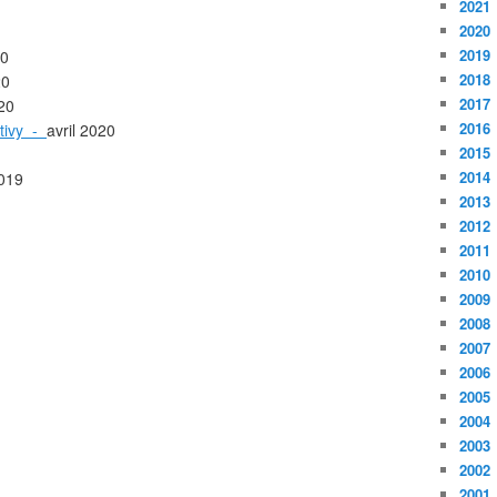
2021
2020
2019
0
2018
20
2017
20
2016
tivy -
avril 2020
2015
2014
019
2013
2012
2011
2010
2009
2008
2007
2006
2005
2004
2003
2002
2001