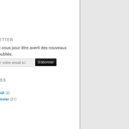
ETTER
-vous pour être averti des nouveaux
publiés.
VES
oût
(2)
nvier
(21)