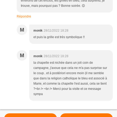
environs de cet enclos, les grilles en bleu, cela surprend, je
trouve, mais pourquoi pas ? Bonne soirée. 😊
Répondre
M
monik
28/11/2022 18:28
et puis la grille est très symbolique !!
M
monik
28/11/2022 18:28
la chapelle est nichée dans un joli coin de
campagne, j'avoue que cela ne m'a pas surprise sur
le coup.. et à postériori encore moin (il me semble
que dans la religion catholique le bleu est associé à
Marie, et comme la chapelle l'est aussi, cela se tient
?<br /> <br /> Merci pour ta visite et ce message
sympa