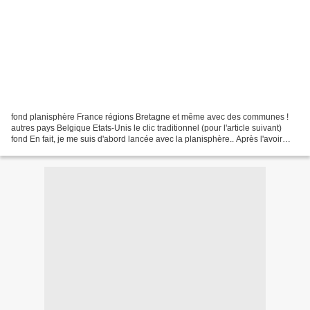
fond planisphère France régions Bretagne et même avec des communes !
autres pays Belgique Etats-Unis le clic traditionnel (pour l'article suivant)
fond En fait, je me suis d'abord lancée avec la planisphère.. Après l'avoir
"collée" sur un carré avec de...