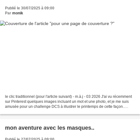
Publié le 30/07/2025 à 09:00
Par
monik
le clic traditionnel (pour l'article suivant) - m.à.j - 03 2026 J'ai vu récemment
sur Pinterest quelques images incluant un mot et une photo, et je me suis
amusée pour un challenge DCS à illustrer le printemps de cette façon..
L'idée m'a bien plu, du...
mon aventure avec les masques..
Publié le 27/07/2025 à 09:00