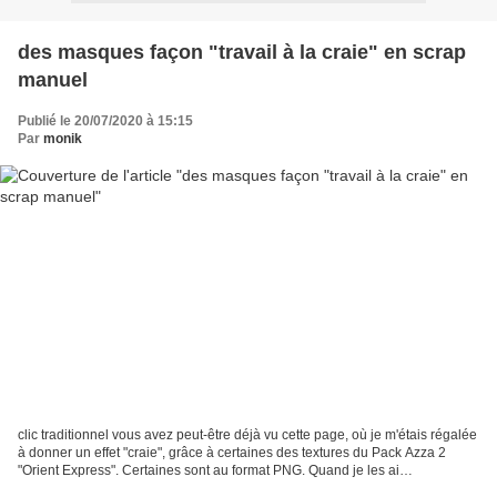
des masques façon "travail à la craie" en scrap
manuel
Publié le 20/07/2020 à 15:15
Par
monik
clic traditionnel vous avez peut-être déjà vu cette page, où je m'étais régalée
à donner un effet "craie", grâce à certaines des textures du Pack Azza 2
"Orient Express". Certaines sont au format PNG. Quand je les ai
découvertes, j'ai immédiatement pensé...