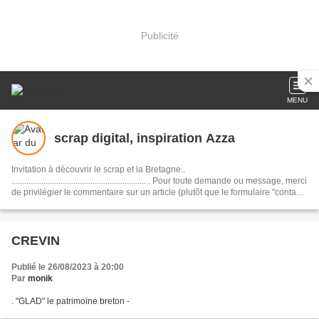
Publicité
MENU
scrap digital, inspiration Azza
Invitation à découvrir le scrap et la Bretagne..
............................................................... . Pour toute demande ou message, merci
de privilégier le commentaire sur un article (plutôt que le formulaire "contact",
susceptible d'être "spammé"). Informations complémentaires en page
d'accueil. Je vous souhaite une belle journée :)
CREVIN
Publié le 26/08/2023 à 20:00
Par
monik
. "GLAD" le patrimoine breton -