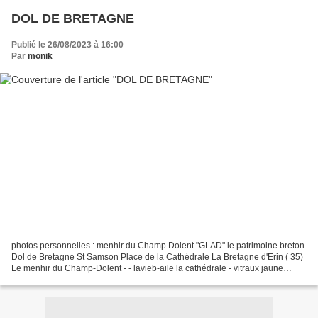
DOL DE BRETAGNE
Publié le 26/08/2023 à 16:00
Par
monik
photos personnelles : menhir du Champ Dolent "GLAD" le patrimoine breton
Dol de Bretagne St Samson Place de la Cathédrale La Bretagne d'Erin ( 35)
Le menhir du Champ-Dolent - - lavieb-aile la cathédrale - vitraux jaune
d'argent le cénotaphe de Thomas...