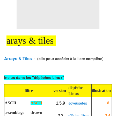
arays & tiles
Arrays & Tiles
-
(clic pour accéder à la liste complète)
inclus dans les "dépêches Linux"
dépêche
illustration
filtre
version
Linux
Joyeusetés
8
ASCII
ASCII
1.5.9
assemblage
drawn
v'là les filtres
3.4
2.2