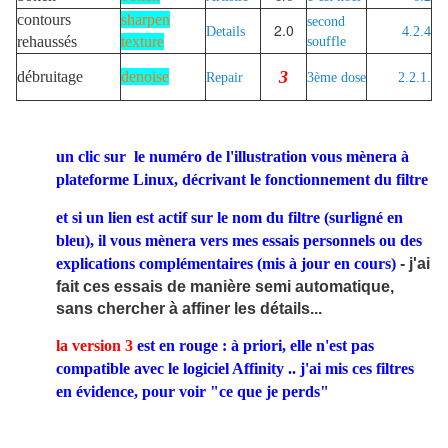
contours
sharpen
second
2.0
Details
4.2.4
rehaussés
texture
souffle
3
débruitage
denoise
Repair
3ème dose
2.2.1.
un clic sur le numéro de l'illustration vous mènera à
plateforme Linux, décrivant le fonctionnement du filtre
et si un lien est actif sur le nom du filtre (surligné en
bleu), il vous mènera vers mes essais personnels ou des
- j'ai
explications complémentaires (mis à jour en cours)
fait ces essais de manière semi automatique,
sans chercher à affiner les détails...
la version 3
est en rouge : à priori, elle n'est pas
compatible avec le logiciel Affinity .. j'ai mis ces filtres
en évidence, pour voir "ce que je perds"