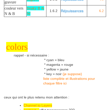
gravure
couleur vers
freaky B &
Réjouissances
1.6.2
6.2
N & B
W
colors
rappel - si nécessaire :
* cyan = bleu
* magenta = rouge
* yellow = jaune
* key = noir
(je suppose)
liste complète et illustrations pour
chaque filtre ici
ceux qui ont le plus retenu mon attention :
Channel to Layers
contrast -
effet transparence ???