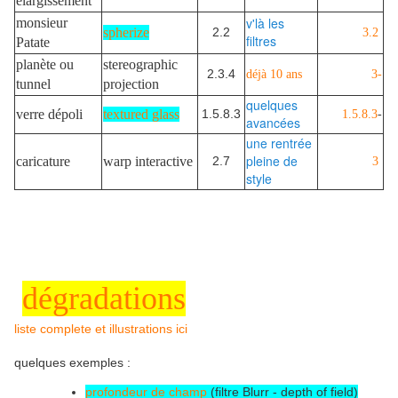
élargissement
v'là les
monsieur
spherize
2.2
3.2
filtres
Patate
planète ou
stereographic
2.3.4
déjà 10 ans
3-
tunnel
projection
quelques
verre dépoli
textured glass
1.5.8.3
1.5.8.3
-
avancées
une rentrée
pleine de
caricature
warp interactive
2.7
3
style
dégradations
liste complete et illustrations ici
quelques exemples :
profondeur de champ
(filtre Blurr - depth of field)