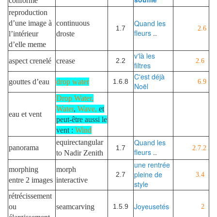
conforme
reproduction
Quand les
d’une image à
continuous
1.7
2.6
fleurs
..
l’intérieur
droste
d’elle meme
v'là les
aspect crenelé
crease
2.2
2.6
filtres
C'est déjà
gouttes d’eau
drop water
1.6.8
6.9
Noël
Drop Water,
Water
,
Wave,
et
eau et vent
peut-être aussi le
vent :
Wind
Quand les
equirectangular
panorama
1.7
2.7.2
fleurs
..
to Nadir Zenith
une rentrée
morphing
morph
pleine de
2.7
3.4
entre 2 images
interactive
style
rétrécissement
Joyeusetés
ou
seamcarving
1.5.9
2