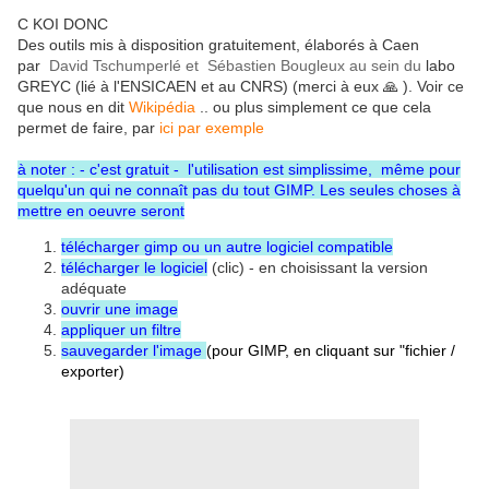
C KOI DONC
Des outils mis à disposition gratuitement, élaborés à Caen
par
David Tschumperlé
et Sébastien Bougleux au sein du
labo
GREYC (lié à l'ENSICAEN et au CNRS) (merci à eux
🙏
). Voir ce
que nous en dit
Wikipédia
.. ou plus simplement ce que cela
permet de faire, par
ici par exemple
à noter : - c'est gratuit - l'utilisation est simplissime, même pour
quelqu'un qui ne connaît pas du tout GIMP. Les seules choses à
mettre en oeuvre seront
télécharger gimp ou un autre logiciel compatible
télécharger le logiciel
(clic) - en choisissant la version
adéquate
ouvrir une image
appliquer un filtre
sauvegarder l'image
(pour GIMP, en cliquant sur "fichier /
exporter)