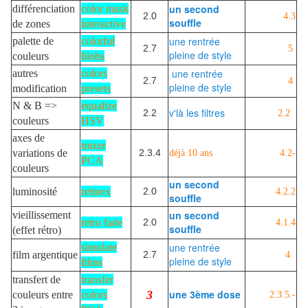
un second
différenciation
color mask
2.0
4.3
souffle
de zones
interactive
une rentrée
palette de
colorful
2.7
5
pleine de style
couleurs
blobs
une rentrée
autres
colors
2.7
4
pleine de style
modification
presets
N & B =>
equalize
v'là les filtres
2.2
2.2
couleurs
HSV
axes de
mixer
variations de
2.3.4
déjà 10 ans
4.2-
PCA
couleurs
un second
luminosité
retinex
2.0
4.2.2
souffle
un second
vieillissement
retro fade
2.0
4.1.4
souffle
(effet rétro)
une rentrée
simulate
film argentique
2.7
4
pleine de style
films
transfert de
transfer
une 3ème dose
3
couleurs entre
colors
2.3.5.-