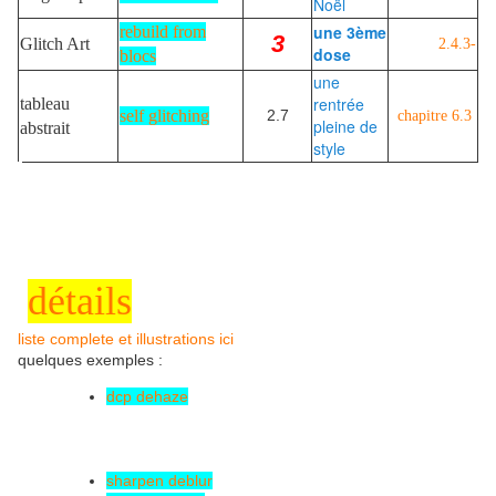
Noël
une 3ème
rebuild from
3
Glitch Art
2.4.3-
dose
blocs
une
rentrée
tableau
self glitching
2.7
chapitre 6.3
pleine de
abstrait
style
détails
liste complete et illustrations ici
quelques exemples :
dcp dehaze
sharpen deblur