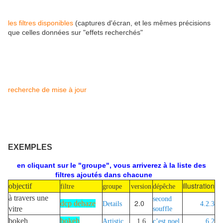
les filtres disponibles
(captures d'écran, et les mêmes précisions
que celles données sur "effets recherchés"
recherche de mise à jour
EXEMPLES
en cliquant sur le "groupe", vous arriverez à la liste des
filtres ajoutés dans chacune
illustration
objectif
filtre
groupe
version
dépêche
à travers une
second
2.0
dcp dehaze
Details
4.2.3
vitre
souffle
bokeh
bokeh
Artistic
1.6
c’est noel
6.2