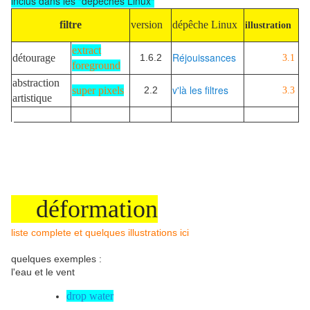
inclus dans les "dépêches Linux"
filtre
version
dépêche Linux
illustration
extract
Réjouissances
détourage
1.6.2
3.1
foreground
abstraction
v'là les filtres
super pixels
2.2
3.3
artistique
déformation
liste complete et quelques illustrations ici
quelques exemples :
l'eau et le vent
drop water