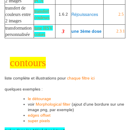
2 images
PCA
transfert de
transfert
Réjouissances
couleurs entre
1.6.2
2.5
couleurs
2 images
transformation
tune HSV
une 3ème dose
3
2.3.1
personnalisée
colors
contours
liste complète et illustrations pour
chaque filtre ici
quelques exemples :
le détourage
voir
Morphological filter
(ajout d'une bordure sur une
image png, par exemple)
edges offset
super pixels