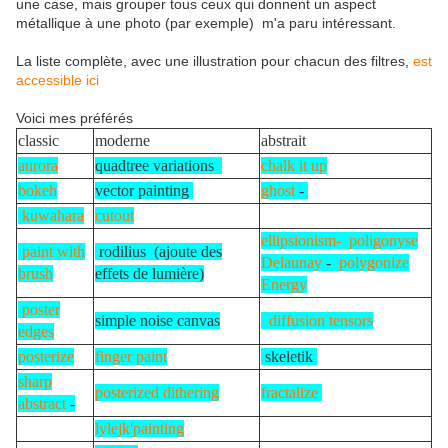
une case, mais grouper tous ceux qui donnent un aspect
métallique à une photo (par exemple) m'a paru intéressant.
La liste complète, avec une illustration pour chacun des filtres,
est
accessible ici
Voici mes préférés
classic
moderne
abstrait
aurora
quadtree variations
chalk it up
bokeh
vector painting
ghost
-
kuwahara
cutout
ellipsionism-
poligonyse
paint with
rodilius
(ajoute des
Delaunay
-
polygonize
brush
effets de lumière)
Energy
poster
simple noise canvas
diffusion tensors
edges
posterize
finger paint
skeletik
sharp
posterized dithering
fractalize
abstract
-
lylejk'painting