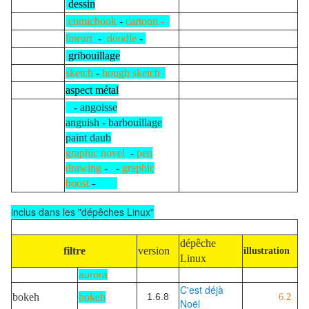
dessin
comicbook
-
cartoon -
lineart
-
doodle
-
gribouillage
sketch
-
hough sketch
aspect métal
-
angoisse
anguish
-
barbouillage
paint daub
graphic novel
-
pen
drawing
- -
graphic
boost
-
inclus dans les "dépêches Linux"
dépêche
filtre
version
illustration
Linux
aurora
C'est déjà
bokeh
bokeh
1.6.8
6.2
Noël