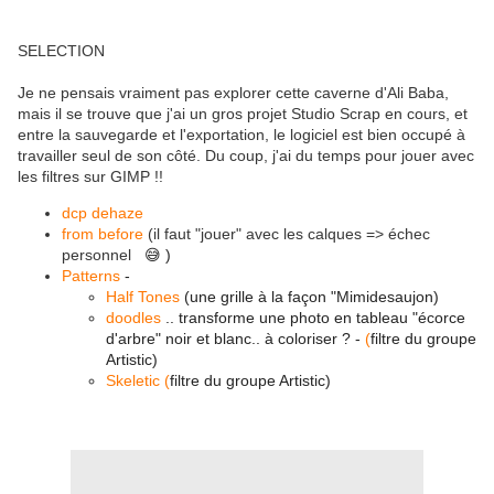
SELECTION
Je ne pensais vraiment pas explorer cette caverne d'Ali Baba,
mais il se trouve que j'ai un gros projet Studio Scrap en cours, et
entre la sauvegarde et l'exportation, le logiciel est bien occupé à
travailler seul de son côté. Du coup, j'ai du temps pour jouer avec
les filtres sur GIMP !!
dcp dehaze
from before
(il faut "jouer" avec les calques => échec
personnel
😅 )
Patterns
-
Half Tones
(une grille à la façon "Mimidesaujon)
doodles
.. transforme une photo en tableau "écorce
d'arbre" noir et blanc.. à coloriser ? -
(
filtre du groupe
Artistic)
Skeletic (
filtre du groupe Artistic)