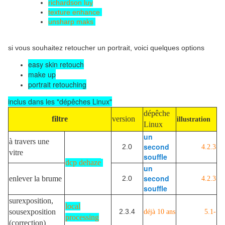
richardson luy
texture enhance
unsharp maks
si vous souhaitez retoucher un portrait, voici quelques options
easy skin retouch
make up
portrait retouching
inclus dans les "dépêches Linux"
dépêche
filtre
version
illustration
Linux
un
à travers une
second
2.0
4.2.3
vitre
souffle
dcp dehaze
un
second
enlever la brume
2.0
4.2.3
souffle
surexposition,
local
sousexposition
2.3.4
déjà 10 ans
5.1-
processing
(correction)