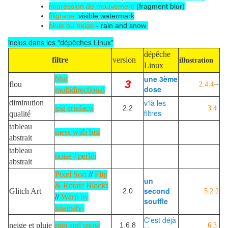
impression de mouvement
(fragment blur)
filigrane
visible watermark
pluie ou neige
- rain and snow
inclus dans les "dépêches Linux"
dépêche
filtre
version
illustration
Linux
une 3ème
blur
3
flou
2.4.4-
-
dose
multidirectional
v'là les
diminution
jpg artefacts
2.2
3.4
filtres
qualité
tableau
mess with bits
abstrait
tableau
noise / perlin
abstrait
Pixel Sort
//
Flip
un
& Rotate Blocks
second
Glitch Art
2.0
5.2.2
//
Warp by
souffle
intensity-
C'est déjà
neige et pluie
rain and snow
1.6.8
6.3