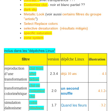
Customize clut
- noir et blanc partiel ??
dark sky
Metallic Look
(voir aussi
certains filtres du groupe
"artistic
")
Select Replace colors
selective desaturation (résultats mitigés)
specific saturation
zone system
inclus dans les "dépêches Linux"
filtre
version
dépêche Linux
illustration
reproduction
clut from
d’une
after
2.3.4
déjà 10 ans
4.1
transformation
before
clut ou
un second
transformation
customize
2.0
4.1.2
-
souffle
colorimétrique
clut
simulation
color
Quand les fleurs
1.7
3.2
daltonisme
blindness