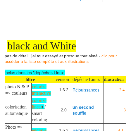
black and White
pas de détail, j'ai tout essayé et presque tout aimé -
clic pour
accéder à la liste complète et aux illustrations
inclus dans les "dépêches Linux"
filtre
version
dépêche Linux
illustration
photo N & B
colorize
Réjouissances
1.6.2
2.4
=> couleurs
interactive
colorize
un second
colorisation
linear
t
/
2.0
3
souffle
automatique
smart
coloring
Photo =>
Réjouissances
engrave
1.6.2
4.1