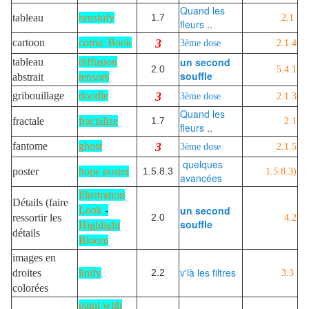
Quand les
tableau
brushify
1.7
2.1
fleurs
..
cartoon
comic Book
3
3ème dose
2.1.4
un second
tableau
diffusion
2.0
5.4.1
souffle
abstrait
tensors
gribouillage
doodle
3
3ème dose
2.1.3
Quand les
fractale
fractalize
1.7
2.1
fleurs
..
fantome
ghost
3
3ème dose
2.1.5
quelques
poster
hope poster
1.5.8.3
1.5.8.3)
avancées
Illustration
Détails (faire
un second
Look
-
ressortir les
2.0
4.2
souffle
Highlight
détails
Bloom
images en
v'là les filtres
droites
linify
2.2
3.3
colorées
paint with