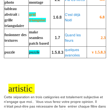
photo
montage
tableau
C'est déjà
abstrait :
grid
6.8
1.6.8
Noël
grille
triangular
triangulaire
make
Quand les
fusionner des
1.7
2.3
seamless
fleurs
textures
patch based
quelques
v 1.5.8.3
puzzle
puzzle
1.5.8.3
avancées
artistic
Cette séparation en trois catégories est totalement subjective et
n'engage que moi.. Vous vous ferez votre propre opinion. Il
n'était peut-être pas nécessaire de faire entrer chaque filtre dans