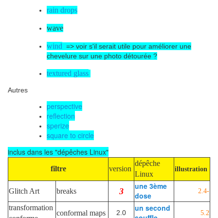
rain drops
wave
wind
=> voir s'il serait utile pour améliorer une
chevelure sur une photo détourée ?
textured glass
Autres
perspective
reflection
sperize
square to circle
inclus dans les "dépêches Linux"
dépêche
filtre
version
illustration
Linux
une 3ème
3
Glitch Art
breaks
2.4-
dose
un second
transformation
conformal maps
2.0
5.2
souffle