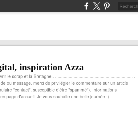
ital, inspiration Azza
le scrap et la Bretagne.. ............................................................... .
e ou message, merci de privilégier le commentaire sur un article
mulaire "contact", susceptible d'être "spammé"). Informations
n page d'accueil. Je vous souhaite une belle journée :)