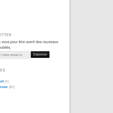
ETTER
-vous pour être averti des nouveaux
publiés.
VES
oût
(1)
nvier
(21)