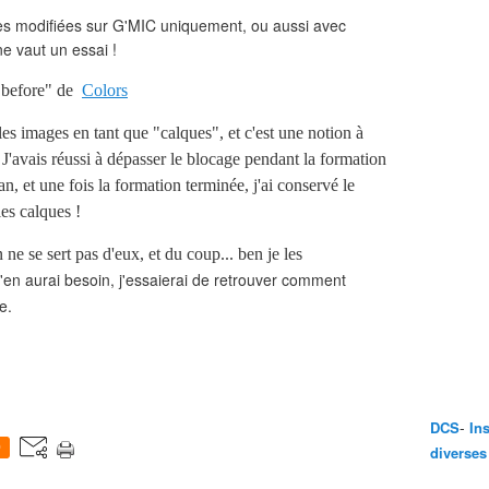
es modifiées sur G'MIC uniquement, ou aussi avec
e vaut un essai !
r before" de
Colors
 les images en tant que "calques", et c'est une notion à
 J'avais réussi à dépasser le blocage pendant la formation
an, et une fois la formation terminée, j'ai conservé le
les calques !
e se sert pas d'eux, et du coup... ben je les
j'en aurai besoin, j'essaierai de retrouver comment
e.
-
DCS
In
0
diverses