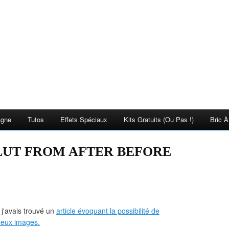
agne
Tutos
Effets Spéciaux
Kits Gratuits (ou Pas !)
Bric À
CLUT FROM AFTER BEFORE
 j'avais trouvé un
article évoquant la possibilité de
 deux images.