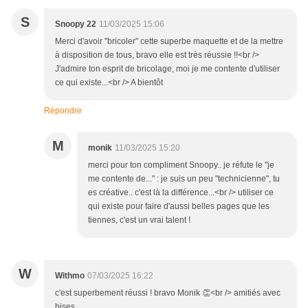
S
Snoopy 22
11/03/2025 15:06
Merci d'avoir "bricoler" cette superbe maquette et de la mettre
à disposition de tous, bravo elle est très réussie !!<br />
J'admire ton esprit de bricolage, moi je me contente d'utiliser
ce qui existe...<br /> A bientôt
Répondre
M
monik
11/03/2025 15:20
merci pour ton compliment Snoopy.. je réfute le "je
me contente de..." : je suis un peu "technicienne", tu
es créative.. c'est là la différence...<br /> utiliser ce
qui existe pour faire d'aussi belles pages que les
tiennes, c'est un vrai talent !
W
Withmo
07/03/2025 16:22
c'est superbement réussi ! bravo Monik 👏<br /> amitiés avec
bises