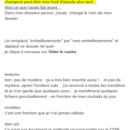
changerai peut-être mon fusil d'épaule plus tard...
Voici ce que j'avais fait avant :
Dans mes dossiers persos, j'avais changé le nom de mon
dossier :
j'ai remplacé "embellissements" par "mes embellissements" et
déplacé ce dossier tel quel
je clique à nouveau sur
Vider le cache
textures
bon, pas de mystère : ça a très bien marché aussi ! .. et pas de
mystère, après l'incident subi .. j'ai renoncé à toutes les transférer
et je n'en garde que quelques unes , je transfèrerai quelques
fichiers ponctuellement - en fonction de mes souhaits du jour
modèles
c'est une fonction que je n'ai jamais utilisée
bien sûr
Ce n'est pas forcément la méthode recommandée par le CDIP ,