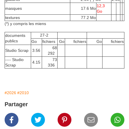
12,3
masques
17.6 Mo
Go
textures
77.2 Mo
(*) y compris les miens
27-2
documents
publics
Go
fichiers
Go
fichiers
Go
fichiers
68
Studio Scrap
3.56
292
---- Studio
73
4.15
Scrap
336
#2026
#2010
Partager