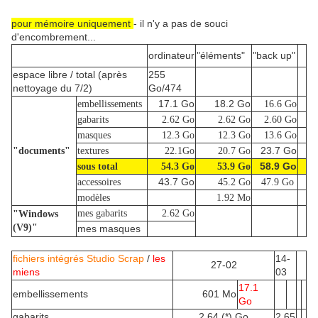
pour mémoire uniquement
- il n'y a pas de souci
d'encombrement...
ordinateur
"éléments"
"back up"
espace libre / total (après
255
nettoyage du 7/2)
Go/474
17.1 Go
18.2 Go
embellissements
16.6 Go
gabarits
2.62 Go
2.62 Go
2.60 Go
masques
12.3 Go
12.3 Go
13.6 Go
23.7 Go
"documents"
textures
22.1Go
20.7 Go
58.9 Go
sous total
54.3 Go
53.9 Go
43.7 Go
accessoires
45.2 Go
47.9 Go
modèles
1.92 Mo
mes gabarits
2.62 Go
"Windows
(V9)"
mes masques
fichiers intégrés Studio Scrap
/
les
14-
27-02
miens
03
17.1
embellissements
601 Mo
Go
gabarits
2.64 (*) Go
2.65