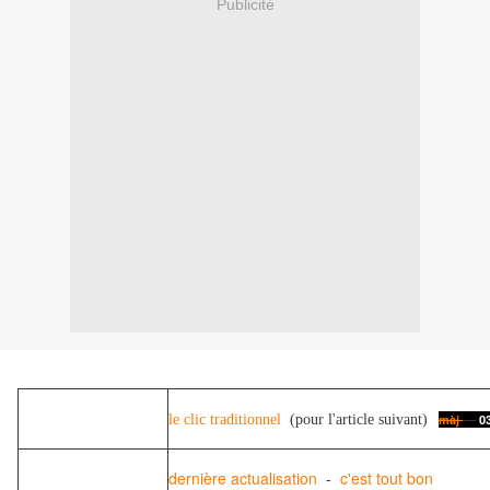
Publicité
le clic traditionnel
(pour l'article suivant)
màj
0
dernière actualisation
-
c'est tout bon