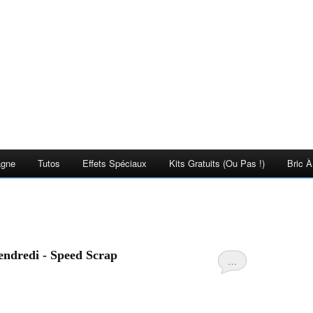
agne
Tutos
Effets Spéciaux
Kits Gratuits (ou Pas !)
Bric À
vendredi - Speed Scrap
…