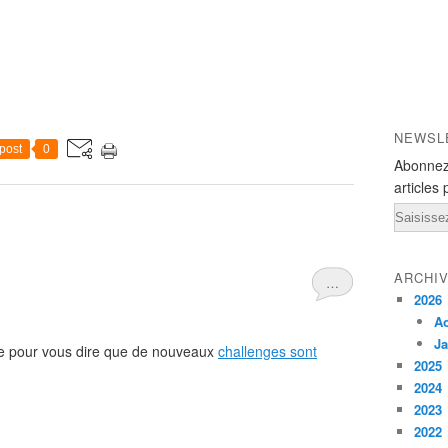
NEWSL
post
0
Abonnez
articles 
Email
ARCHI
…
2026
A
Ja
icle pour vous dire que de nouveaux
challenges sont
2025
2024
2023
2022