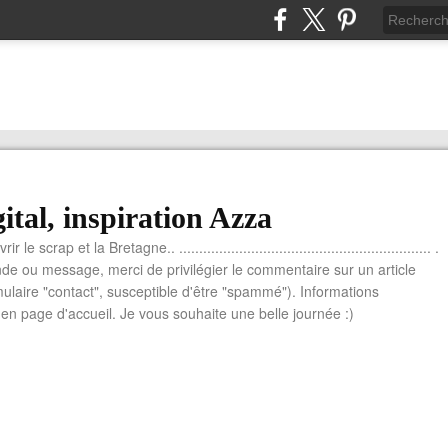
ital, inspiration Azza
le scrap et la Bretagne.. ............................................................... .
e ou message, merci de privilégier le commentaire sur un article
mulaire "contact", susceptible d'être "spammé"). Informations
n page d'accueil. Je vous souhaite une belle journée :)