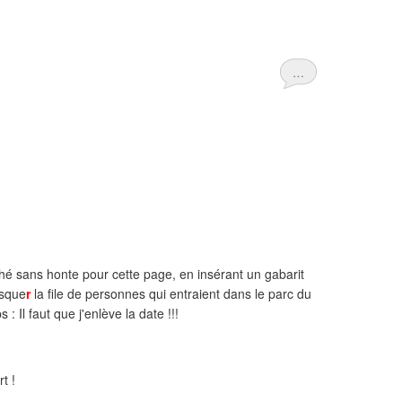
…
ché sans honte pour cette page, en insérant un gabarit
asque
r
la file de personnes qui entraient dans le parc du
 : Il faut que j'enlève la date !!!
rt !