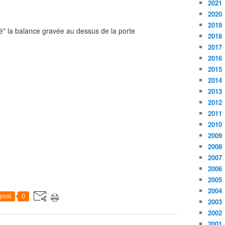
2021
2020
2019
gné" la balance gravée au dessus de la porte
2018
2017
2016
2015
2014
2013
2012
2011
2010
2009
2008
2007
2006
2005
2004
post
0
2003
2002
2001