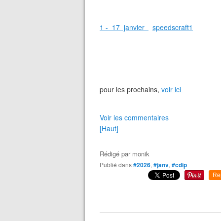
1 - 17 janvier
speedscraft1
pour les prochains,
voir ici
Voir les commentaires
[Haut]
Rédigé par
monik
Publié dans
#2026
,
#janv
,
#cdip
Re