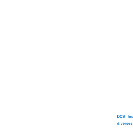
-
DCS
In
diverses