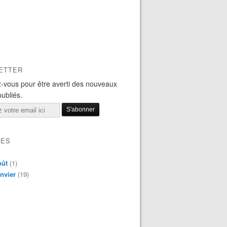
ETTER
-vous pour être averti des nouveaux
publiés.
VES
oût
(1)
nvier
(19)