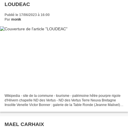
LOUDEAC
Publié le 17/06/2023 à 16:00
Par
monik
Wikipedia - site de la commune - tourisme - patrimoine hêtre pourpre rigole
d'Hilvern chapelle ND des Vertus - ND des Vertus Terre Neuva Bretagne
Insolite Venelle Victor Bonner : galerie de la Table Ronde (Jeanne Malivel) –
renouveau de l’art breton –...
MAEL CARHAIX