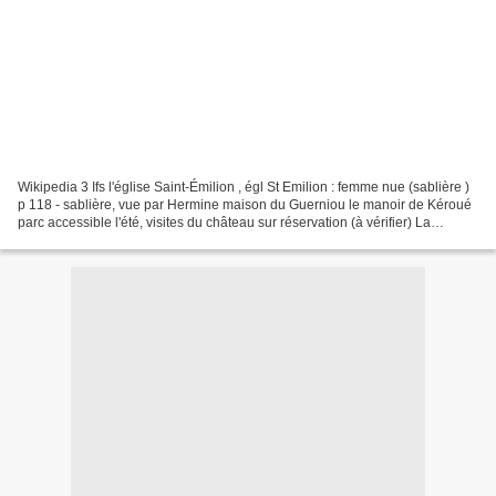
Wikipedia 3 Ifs l'église Saint-Émilion , égl St Emilion : femme nue (sablière )
p 118 - sablière, vue par Hermine maison du Guerniou le manoir de Kéroué
parc accessible l'été, visites du château sur réservation (à vérifier) La
Bretagne d'Erin : Le monument...