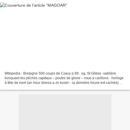
Wikipedia - Bretagne 500 coups de Coeur p 89 : eg. St Gildas -sablière
évoquant les péchés capitaux – poutre de gloire – roue à carillons - horloge
à tête de mort (an heur diveza a zo kuset – la dernière heure est cachée)
(XIXè)(fontaine) égl St Gildas...