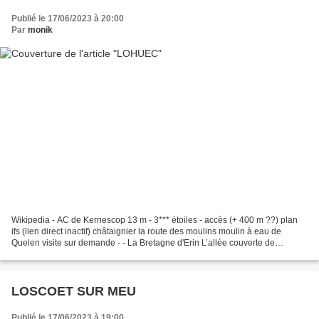
Publié le 17/06/2023 à 20:00
Par
monik
Wikipedia - AC de Kernescop 13 m - 3*** étoiles - accès (+ 400 m ??) plan
ifs (lien direct inactif) châtaignier la route des moulins moulin à eau de
Quelen visite sur demande - - La Bretagne d'Erin L’allée couverte de
Kernescop La fontaine Saint-Judice...
LOSCOET SUR MEU
Publié le 17/06/2023 à 19:00