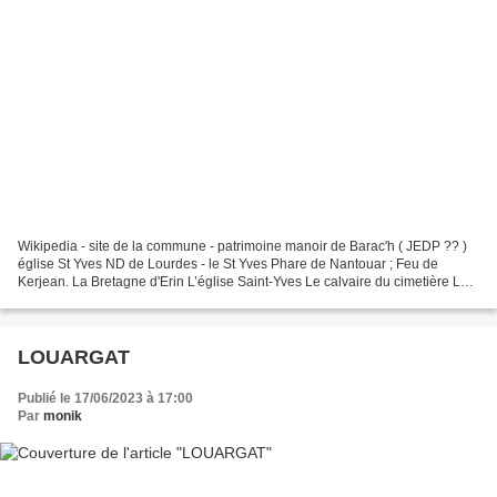
Wikipedia - site de la commune - patrimoine manoir de Barac'h ( JEDP ?? )
église St Yves ND de Lourdes - le St Yves Phare de Nantouar ; Feu de
Kerjean. La Bretagne d'Erin L’église Saint-Yves Le calvaire du cimetière Le
phare de Nantouar Le monument aux...
LOUARGAT
Publié le 17/06/2023 à 17:00
Par
monik