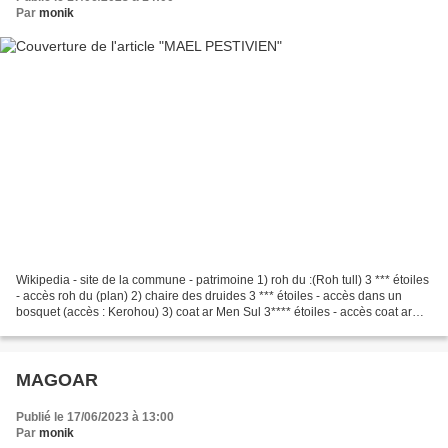
Par
monik
Wikipedia - site de la commune - patrimoine 1) roh du :(Roh tull) 3 *** étoiles
- accès roh du (plan) 2) chaire des druides 3 *** étoiles - accès dans un
bosquet (accès : Kerohou) 3) coat ar Men Sul 3**** étoiles - accès coat ar
men sul hêtre la chaire...
MAGOAR
Publié le 17/06/2023 à 13:00
Par
monik