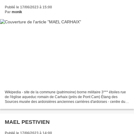
Publié le 17/06/2023 à 15:00
Par
monik
Wikipedia - site de la commune (patrimoine) borne militaire 3*** étoiles rue
de l'église aqueduc romain de Carhaix (près de Pont Cam) Étang des
Sources musée des ardoisières anciennes carrières d'ardoises - centre du
territoire de Carmélide selon la série...
MAEL PESTIVIEN
Publié le 17/06/2023 à 14:00