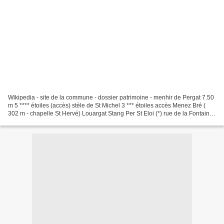
Wikipedia - site de la commune - dossier patrimoine - menhir de Pergat 7.50
m 5 **** étoiles (accès) stèle de St Michel 3 *** étoiles accès Menez Bré (
302 m - chapelle St Hervé) Louargat Stang Per St Eloi (*) rue de la Fontaine
(*) à proximité du croisement...