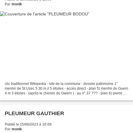
Par
monik
clic traditionnel Wikipedia - site de la commune - dossier patrimoine 1°
menhir de St Uzec 5.30 m // 5 étoiles - accès direct - plan 5) menhir du Guern
4 m 3 étoiles - (après le chemin du Gwern ) - au n° 37 ??? - plan 6) pierre de
fécondité : Menhir de...
PLEUMEUR GAUTHIER
Publié le 15/06/2023 à 10:00
Par
monik