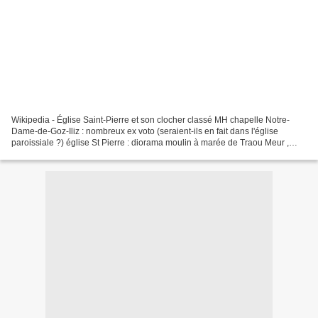
Wikipedia - Église Saint-Pierre et son clocher classé MH chapelle Notre-
Dame-de-Goz-Iliz : nombreux ex voto (seraient-ils en fait dans l'église
paroissiale ?) église St Pierre : diorama moulin à marée de Traou Meur ,
Pleudaniel Galedec Goz Ilis St Pierre...