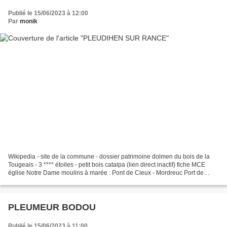
Publié le 15/06/2023 à 12:00
Par
monik
Wikipedia - site de la commune - dossier patrimoine dolmen du bois de la
Tougeais - 3 **** étoiles - petit bois catalpa (lien direct inactif) fiche MCE
église Notre Dame moulins à marée : Pont de Cieux - Mordreuc Port de
Mordreuc carte Géoportail dolmen...
PLEUMEUR BODOU
Publié le 15/06/2023 à 11:00