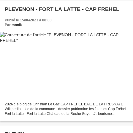
PLEVENON - FORT LA LATTE - CAP FREHEL
Publié le 15/06/2023 à 08:00
Par
monik
2026 : le blog de Christian Le Gac CAP FREHEL BAIE DE LA FRESNAYE
Wikipedia - site de la commune - dossier patrimoine les falaises Cap Fréhel -
Fort la Latte - Fort la Latte Château de la Roche Guyon // : tourisme
Bretgagne Le Doigt de Gargantua 2.90...