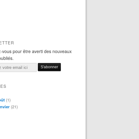
ETTER
-vous pour être averti des nouveaux
publiés.
VES
oût
(1)
nvier
(21)