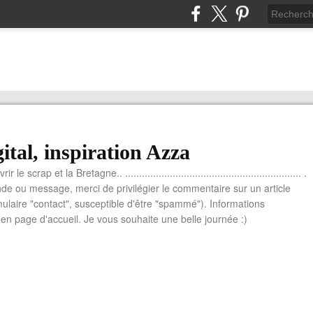
ital, inspiration Azza
le scrap et la Bretagne.. ............................................................... .
e ou message, merci de privilégier le commentaire sur un article
mulaire "contact", susceptible d'être "spammé"). Informations
n page d'accueil. Je vous souhaite une belle journée :)