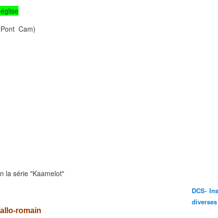
'église
 Pont Cam)
on la série "Kaamelot"
-
DCS
In
diverses
allo-romain