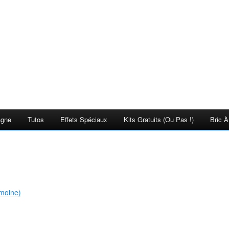
agne
Tutos
Effets Spéciaux
Kits Gratuits (ou Pas !)
Bric À
imoine)