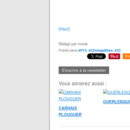
[Haut]
Rédigé par
monik
Publié dans
#P15
,
#22mégalithes
,
#23
Re
S'inscrire à la newsletter
Vous aimerez aussi :
GUERLESQUI
CARHAIX
PLOUGUER