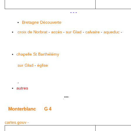
.
.
- - -
Bretagne Découverte
croix de Norbrat
-
accès
-
sur Glad
-
calvaire
-
aqueduc
-
chapelle St Barthélémy
sur Glad
-
église
-
autres
.
***
Monterblanc
G 4
cartes.gouv -