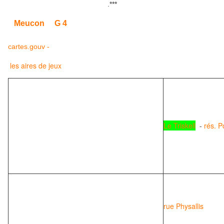
.
***
G 4
Meucon
cartes.gouv -
les aires de jeux
Le Triskell
-
rés. P
rue Physallis