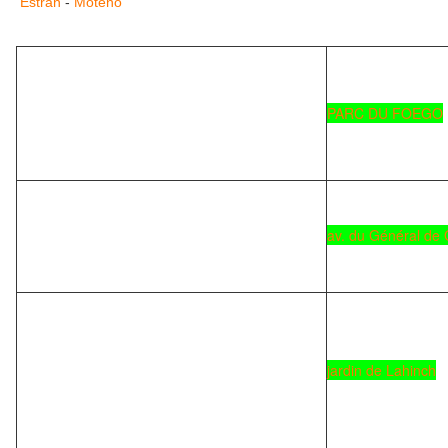
Estran
-
Moteno
PARC DU FOEGO
av. du Général de 
jardin de Lahinch