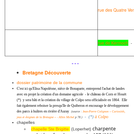
rue des Quatre Ve
rue de Kermoch
-
.
.
- - -
Bretagne Découverte
dossier patrimoine de la commune
C'est ici qu'Elisa Napoléone, nièce de Bonaparte, entreprend l'achat de landes
avec en projet la création d'un domaine agricole - le château de Corn er Houët
(*) y sera bâti et la création du village de Colpo sera officialisée en 1864. Elle
fait également reboiser la presqu'île de Quiberon et encourage le développement
des parcs à huîtres en rivière d'Auray
(
source :
Jean-Pierre Colignon « Curiosités,
- (*)
à Colpo
jeux et énigmes de la Bretagne » - Albin Michel
p 78.
)
chapelles
charpente
chapelle Ste Brigitte
(Loperhet)