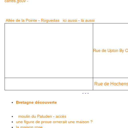
cartes.gouv -
Allée de la Pointe
-
Roguedas
ici aussi
-
là aussi
Rue de Upton By C
Rue de Hochen
.
- - -
Bretagne découverte
moulin du Paluden
-
accès
une figure de proue ornerait une maison ?
la maison rose