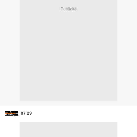
Publicité
m.à.j
07 29