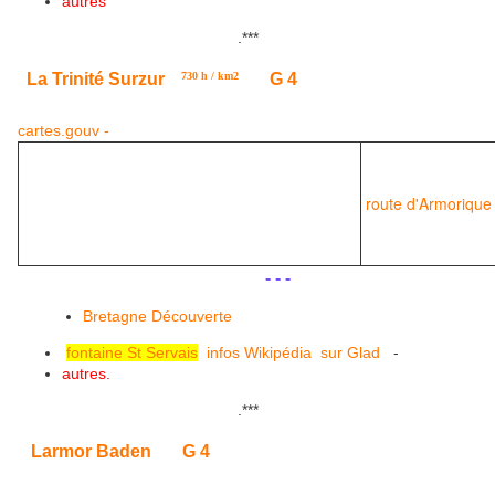
autres
.
***
La Trinité Surzur
G 4
730 h / km2
cartes.gouv -
route d'Armorique
.
.
- - -
Bretagne Découverte
-
fontaine St Servais
infos Wikipédia
sur Glad
autres.
.
***
Larmor Baden
G 4