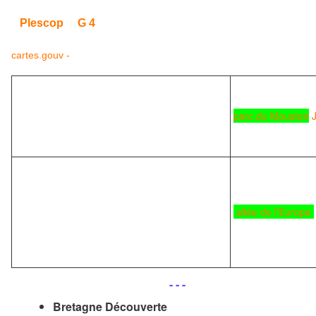
Plescop
G 4
cartes.gouv -
parc du Moustoir
allée de l'Europe
.
.
- - -
Bretagne Découverte