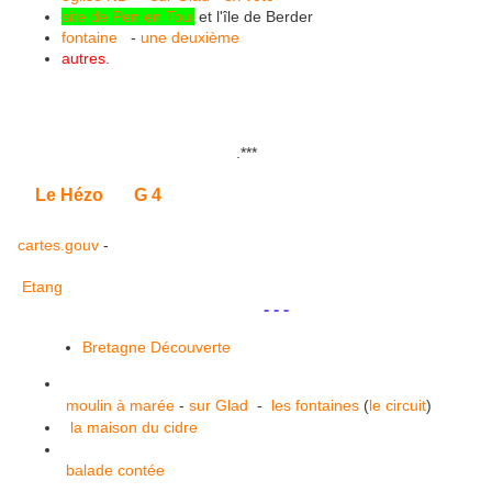
site de Pen en Toul
et l'île de Berder
fontaine
-
une deuxième
autres.
.
***
Le Hézo
G 4
cartes.gouv
-
Etang
.
.
- - -
Bretagne Découverte
moulin à marée
-
sur Glad
-
les fontaines
(
le circuit
)
la maison du cidre
balade contée