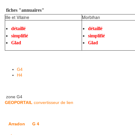
fiches "annuaires"
Ille et Vilaine
Morbihan
détaillé
détaillé
simplifié
simplifié
Glad
Glad
G4
H4
zone G4
GEOPORTAIL
convertisseur de lien
Arradon
G 4