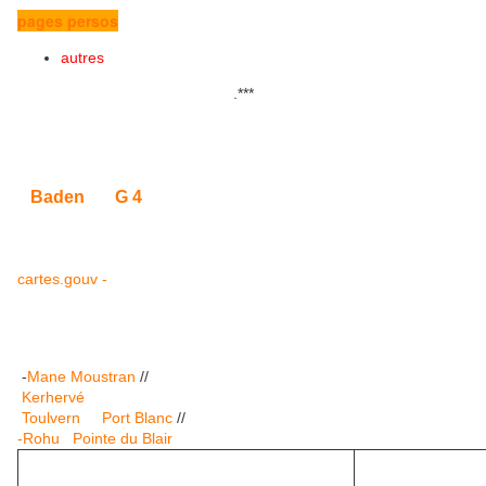
pages persos
autres
.
***
Baden
G 4
cartes.gouv -
-
Mane Moustran
//
Kerhervé
Toulvern
Port Blanc
//
-Rohu
Pointe du Blair