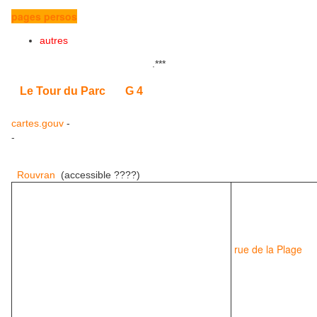
pages persos
autres
.
***
Le Tour du Parc
G 4
cartes.gouv
-
-
Rouvran
(accessible ????)
rue de la Plage