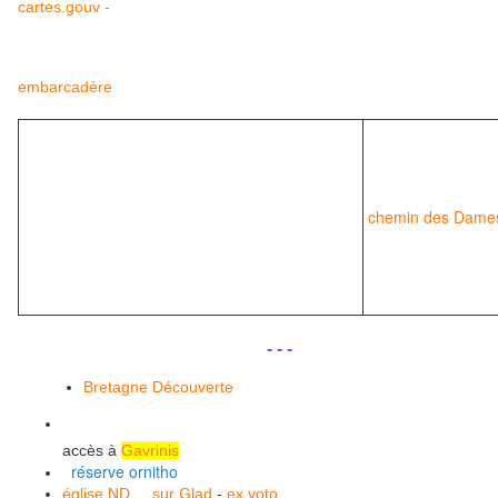
cartes.gouv -
embarcadère
chemin des Dame
.
.
.
- - -
Bretagne Découverte
accès à
Gavrinis
réserve ornitho
église ND
sur Glad
-
ex voto