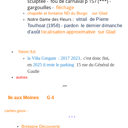
sculptée - fou de carnaval p 157 (***) -
gargouilles -
fléchage
chapelle et fontaine ND du Burgo
sur Glad
Notre Dame des Fleurs :
vitrail de Pierre
Toulhoat (1958) -
pardon le dernier dimanche
d'août
localisation approximative
sur Glad
Street Art
la Villa Gregam : 2017 2023.
. c'est donc fini,
en
2025 il reste le parking
15 rue du Général de
Gaulle
autres
.
***
Ile aux Moines
G 4
cartes.gouv -
.
.
- - -
Bretagne Découverte