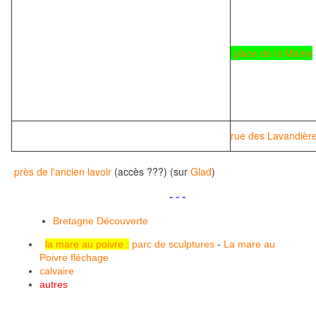
place de la Mairie
rue des Lavandièr
près de l'ancien lavoir
(accès ???) (sur
Glad
)
.
.
- - -
Bretagne Découverte
la mare au poivre :
parc de sculptures
-
La mare au
Poivre
fléchage
calvaire
autres