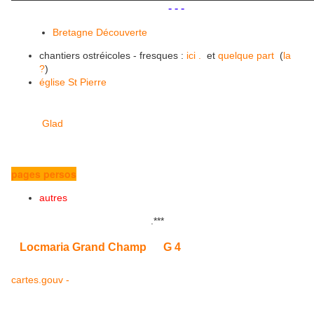
.
.
- - -
Bretagne Découverte
chantiers ostréicoles - fresques :
ici .
et
quelque part
(
la
?
)
église St Pierre
Glad
pages persos
autres
.
***
Locmaria Grand Champ
G 4
cartes.gouv -