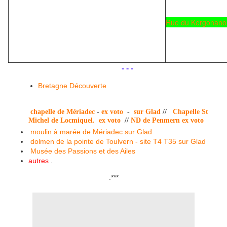
Rue du Kergonan
.
.
- - -
Bretagne Découverte
chapelle de Mériadec
-
ex voto
-
sur Glad
//
Chapelle St
Michel de Locmiquel.
ex voto
//
ND de Penmern
ex voto
moulin à marée de Mériadec
sur Glad
dolmen de la pointe de Toulvern - site
T4 T35
sur Glad
Musée des Passions et des Ailes
autres
.
.
***