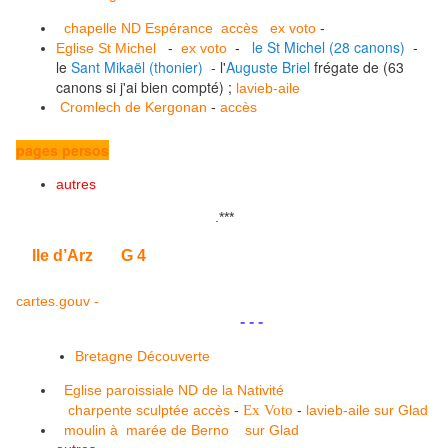
chapelle ND Espérance
accès
ex voto
-
le St Michel (28 canons)
-
Eglise St Michel
-
ex voto
-
le
Sant Mikaël (thonier)
- l'
Auguste Briel
frégate de (63
canons si j'ai bien compté) ;
lavieb-aile
Cromlech de Kergonan
-
accès
pages persos
autres
.
***
Ile d’Arz
G 4
cartes.gouv -
.
.
- - -
Bretagne Découverte
Eglise paroissiale ND de la Nativité
charpente sculptée
accès
-
Ex Voto
-
lavieb-aile
sur Glad
moulin à marée de Berno
sur Glad