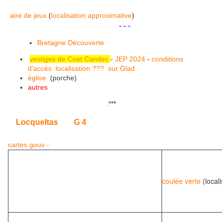
aire de jeux
(
localisation approximative
)
.
.
- - -
Bretagne Découverte
vestiges de Coet Candec
-
JEP 2024
-
conditions
d'accès
localisation ???
sur Glad
église
(porche)
autres
.
***
Locqueltas
G 4
cartes.gouv -
coulée verte
(local