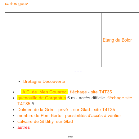
cartes.gouv
Etang du Boler
.
.
- - -
Bretagne Découverte
A.C. de Men Gouarec
fléchage
-
site T4T35
quenouille de Gargantua
6 m - accès difficile
fléchage
site
T4T35
//
Dolmen de la Grée : privé
-
sur Glad
-
site T4T35
menhirs de Pont Berto
possibilités d'accès à vérifier
calvaire de St Bihy
sur Glad
autres
.
***