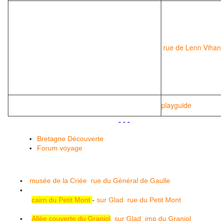
rue de Lenn Vihan
playguide
.
.
- - -
Bretagne Découverte
Forum voyage
musée de la Criée
rue du Général de Gaulle
cairn du Petit Mont
-
sur Glad
rue du Petit Mont
Allée couverte du Graniol
sur Glad
imp du Graniol