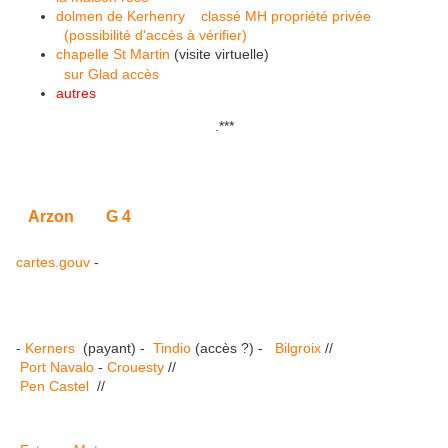
dolmen de Kerhenry
classé MH propriété privée
(possibilité d'accès à vérifier)
chapelle St Martin
(visite virtuelle)
sur Glad
accès
autres
.
***
Arzon
G 4
cartes.gouv
-
-
Kerners
(payant) -
Tindio
(accès ?)
-
Bilgroix
//
Port Navalo
-
Crouesty
//
Pen Castel
//