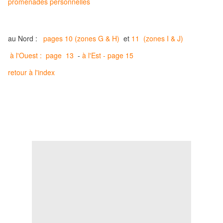
promenades personnelles
au Nord :
pages 10 (zones G & H)
et
11 (zones I & J)
à l'Ouest : page 13
-
à l'Est - page 15
retour à l'index