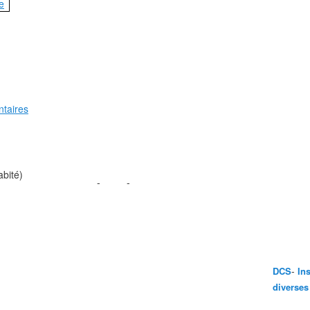
e
taires
abité)
-
-
-
DCS
In
diverses