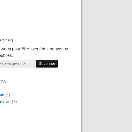
ETTER
-vous pour être averti des nouveaux
publiés.
VES
oût
(1)
nvier
(19)