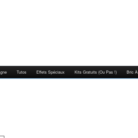
agne
Tutos
Effets Spéciaux
Kits Gratuits (ou Pas !)
Bric À