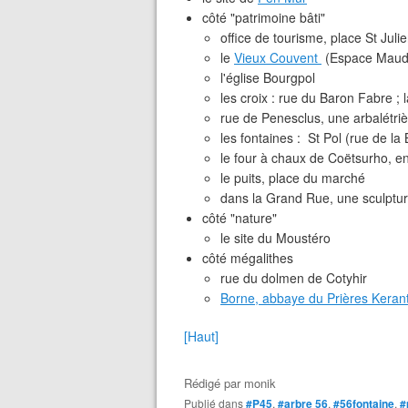
côté "patrimoine bâti"
office de tourisme, place St Juli
le
Vieux Couvent
(Espace Mauduit
l'église Bourgpol
les croix : rue du Baron Fabre 
rue de Penesclus, une arbalétri
les fontaines : St Pol (rue de l
le four à chaux de Coëtsurho, en
le puits, place du marché
dans la Grand Rue, une sculptur
côté "nature"
le site du Moustéro
côté mégalithes
rue du dolmen de Cotyhir
Borne, abbaye du Prières Kerant
[Haut]
Rédigé par
monik
Publié dans
#P45
,
#arbre 56
,
#56fontaine
,
#