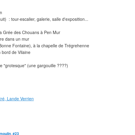
en
) : tour-escalier, galerie, salle d'exposition...
; la Grée des Chouans à Pen Mur
ère dans un mur
a Bonne Fontaine), à la chapelle de Trégrehenne
 bord de Vilaine
e "grotesque" (une gargouille ????)
ré, Lande Verrien
moulin
,
#23