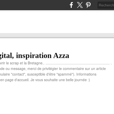
ital, inspiration Azza
le scrap et la Bretagne.. ............................................................... .
e ou message, merci de privilégier le commentaire sur un article
mulaire "contact", susceptible d'être "spammé"). Informations
n page d'accueil. Je vous souhaite une belle journée :)