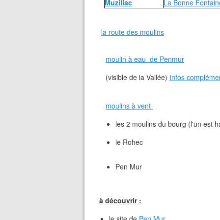
Muzillac
La Bonne Fontain
la route des moulins
moulin à eau de Penmur
(visible de la Vallée)
Infos complémen
moulins à vent
les 2 moulins du bourg (l'un est h
le Rohec
Pen Mur
à découvrir :
le site de
Pen Mur