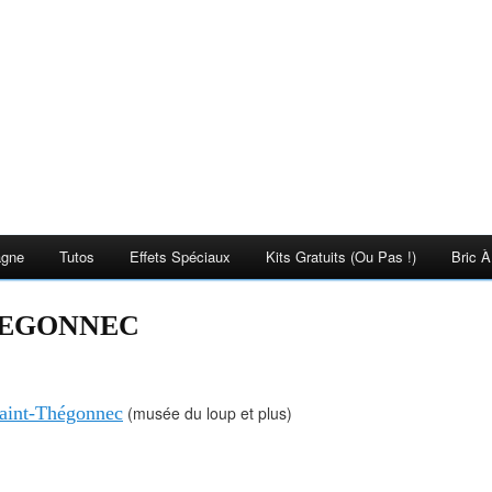
agne
Tutos
Effets Spéciaux
Kits Gratuits (ou Pas !)
Bric À
HEGONNEC
Saint-Thégonnec
(musée du loup et plus)