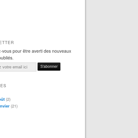
ETTER
-vous pour être averti des nouveaux
publiés.
VES
oût
(2)
nvier
(21)