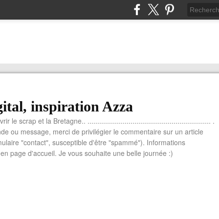
ital, inspiration Azza
le scrap et la Bretagne.. ............................................................... .
e ou message, merci de privilégier le commentaire sur un article
mulaire "contact", susceptible d'être "spammé"). Informations
n page d'accueil. Je vous souhaite une belle journée :)