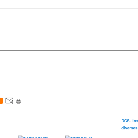
0
-
DCS
In
diverses