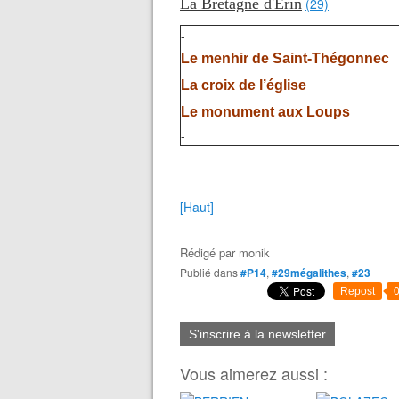
La Bretagne d'Erin
(29)
-
Le menhir de Saint-Thégonnec
La croix de l’église
Le monument aux Loups
-
[Haut]
Rédigé par
monik
Publié dans
#P14
,
#29mégalithes
,
#23
Repost
S'inscrire à la newsletter
Vous aimerez aussi :