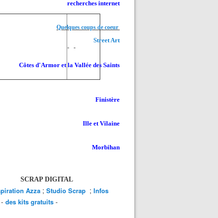
recherches internet
Quelques coups de coeur
Street Art
- -
Côtes d'Armor et la Vallée des Saints
Finistère
Ille et Vilaine
Morbihan
SCRAP DIGITAL
;
;
spiration Azza
Studio Scrap
Infos
-
-
des kits gratuits