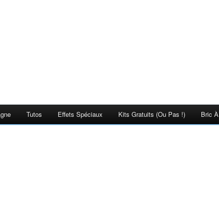
agne
Tutos
Effets Spéciaux
Kits Gratuits (ou Pas !)
Bric À