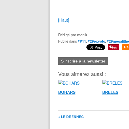
[Haut]
Rédigé par
monik
Publié dans
#P11
,
#29exvoto
,
#29mégalith
Re
S'inscrire à la newsletter
Vous aimerez aussi :
BOHARS
BRELES
« LE DRENNEC