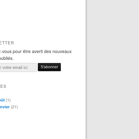
ETTER
-vous pour être averti des nouveaux
publiés.
VES
oût
(1)
nvier
(21)