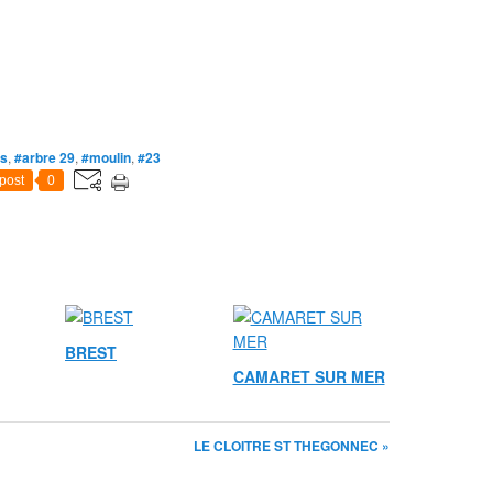
es
,
#arbre 29
,
#moulin
,
#23
post
0
BREST
CAMARET SUR MER
LE CLOITRE ST THEGONNEC »