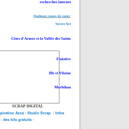
recherches internet
Quelques coups de coeur
Street Art
Côtes d'Armor et la Vallée des Saints
Finistère
Ille et Vilaine
Morbihan
SCRAP DIGITAL
;
;
spiration Azza
Studio Scrap
Infos
-
-
des kits gratuits