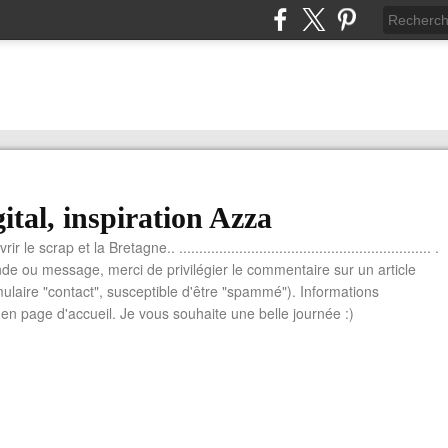
ital, inspiration Azza
le scrap et la Bretagne.. ............................................................... .
e ou message, merci de privilégier le commentaire sur un article
mulaire "contact", susceptible d'être "spammé"). Informations
n page d'accueil. Je vous souhaite une belle journée :)