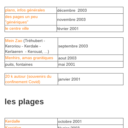
2003
plans, infos générales
décembre
des pages un peu
2003
novembre
"génériques"
2001
le centre ville
février
Mein Zao
(Tréhubert -
2003
Keroriou - Kerdale -
septembre
Kerlaeren - Kerouat, ...)
2003
Menhirs, amas granitiques
aout
puits, fontaines
mai 2001
20 k autour (souvenirs du
2001
janvier
confinement Covid)
les plages
2001
Kerdalle
octobre
2003
Kersidan