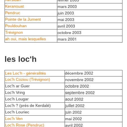
février
2003
Keranouat
mars
2003
Pendruc
juin
2003
Pointe de la Jument
mai
2003
Pouldouhan
avril
2003
Trévignon
octobre
2001
ah oui, mais lesquelles
mars
les loc'h
Les Loc'h - généralités
décembre 2002
2002
Loc'h Coziou (Trévignon)
novembre
octobre 2002
Loc'h ar Guer
septembre 2002
Loc'h Vring
aout 2002
Loc'h Lougar
juillet 2002
Loc'h ? (près de Kerdalé)
juin 2002
Loc'h Louriec
2002
Loc'h Ven
mai
2002
Loc'h Rose (Pendruc)
avril