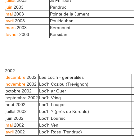
juillet
2003
St Philibert
juin
2003
Pendruc
mai
2003
Pointe de la Jument
avril
2003
Pouldouhan
mars
2003
Keranouat
février
2003
Kersidan
2002
décembre
2002
Les Loc'h - généralités
novembre
2002
Loc'h Coziou (Trévignon)
octobre 2002
Loc'h ar Guer
septembre 2002
Loc'h Vring
aout 2002
Loc'h Lougar
juillet 2002
Loc'h ? (près de Kerdalé)
juin 2002
Loc'h Louriec
mai
2002
Loc'h Ven
avril
2002
Loc'h Rose (Pendruc)