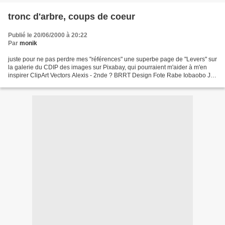
tronc d'arbre, coups de coeur
Publié le 20/06/2000 à 20:22
Par
monik
juste pour ne pas perdre mes "références" une superbe page de "Levers" sur
la galerie du CDIP des images sur Pixabay, qui pourraient m'aider à m'en
inspirer ClipArt Vectors Alexis - 2nde ? BRRT Design Fote Rabe Iobaobo Jay
Mantri - Josecostaros Kasman...