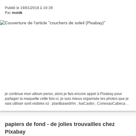
Publié le 19/01/2018 à 10:39
Par
monik
je continue mon album perso, alors je fais encore appel à Pixabay pour
partager la maquette cette fois-ci, je suis mieux organisée les photos que je
vais utiliser sont visibles ici : plantbasedrhn ; IvaCastro ; ConexaoCabeca
crizgabi maquette inspirée...
papiers de fond - de jolies trouvailles chez
Pixabay