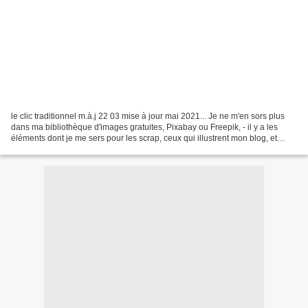
le clic traditionnel m.à.j 22 03 mise à jour mai 2021... Je ne m'en sors plus
dans ma bibliothèque d'images gratuites, Pixabay ou Freepik, - il y a les
éléments dont je me sers pour les scrap, ceux qui illustrent mon blog, et
aussi les photos que j'utilise...