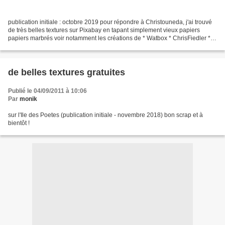
publication initiale : octobre 2019 pour répondre à Christouneda, j'ai trouvé
de très belles textures sur Pixabay en tapant simplement vieux papiers
papiers marbrés voir notamment les créations de * Watbox * ChrisFiedler *
Andreas 160578 je n'ai pas immédiatement...
de belles textures gratuites
Publié le 04/09/2011 à 10:06
Par
monik
sur l'Ile des Poetes (publication initiale - novembre 2018) bon scrap et à
bientôt !