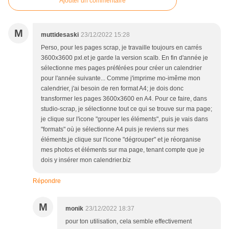
Ajouter un commentaire
M
muttidesaski
23/12/2022 15:28
Perso, pour les pages scrap, je travaille toujours en carrés
3600x3600 pxl.et je garde la version scalb. En fin d'année je
sélectionne mes pages préférées pour créer un calendrier
pour l'année suivante... Comme j'imprime mo-imême mon
calendrier, j'ai besoin de ren format A4; je dois donc
transformer les pages 3600x3600 en A4. Pour ce faire, dans
studio-scrap, je sélectionne tout ce qui se trouve sur ma page;
je clique sur l'icone "grouper les éléments", puis je vais dans
"formats" où je sélectionne A4 puis je reviens sur mes
éléments,je clique sur l'icone "dégrouper" et je réorganise
mes photos et éléments sur ma page, tenant compte que je
dois y insérer mon calendrier.biz
Répondre
M
monik
23/12/2022 18:37
pour ton utilisation, cela semble effectivement