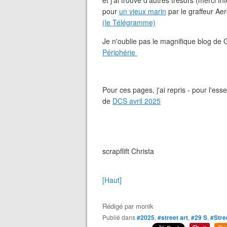
et j'ai trouvé d'autres trésors (merci In
pour
un vieux marin
par le graffeur Ae
(le Télégramme)
Je n'oublie pas le magnifique blog de G
Périphérie
Pour ces pages, j'ai repris - pour l'es
de
DCS avril 2025
scrapflift Christa
[Haut]
Rédigé par
monik
Publié dans
#2025
,
#street art
,
#29 S
,
#Stre