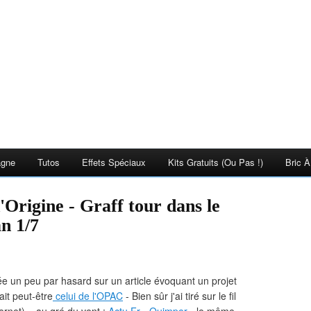
agne
Tutos
Effets Spéciaux
Kits Gratuits (ou Pas !)
Bric À
Origine - Graff tour dans le
n 1/7
ée un peu par hasard sur un article évoquant un projet
ait peut-être
celui de l'OPAC
- Bien sûr j'ai tiré sur le fil