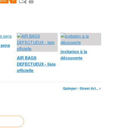
post
0
 sens
invitation à la
AIR BAGS
découverte
DEFECTUEUX - liste
officielle
Quimper - Street Art... »