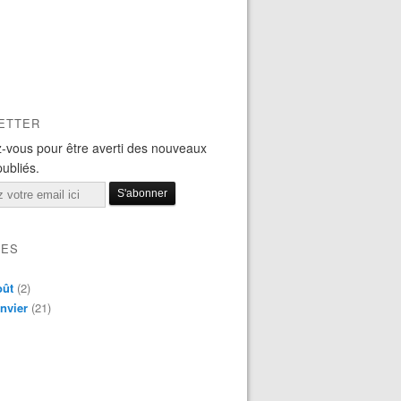
ETTER
-vous pour être averti des nouveaux
publiés.
VES
oût
(2)
nvier
(21)