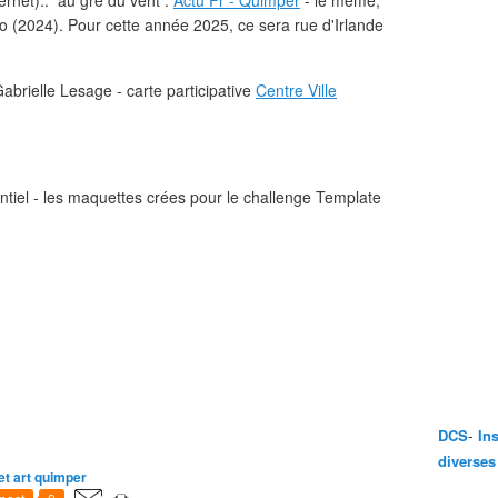
ternet).. au gré du vent :
Actu Fr - Quimper
- le même,
ro (2024). Pour cette année 2025, ce sera rue d'Irlande
abrielle Lesage - carte participative
Centre Ville
sentiel - les maquettes crées pour le challenge Template
-
DCS
In
diverses
et art quimper