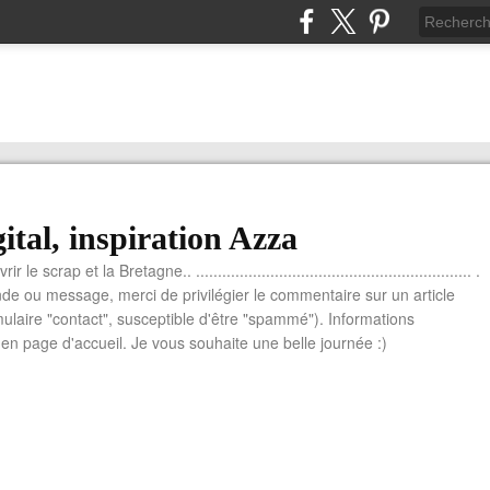
ital, inspiration Azza
le scrap et la Bretagne.. ............................................................... .
e ou message, merci de privilégier le commentaire sur un article
mulaire "contact", susceptible d'être "spammé"). Informations
n page d'accueil. Je vous souhaite une belle journée :)