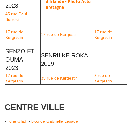
d'Irlande - Photo Actu
2023
Bretagne
45 rue Paul
Borrosi
17 rue de
17 rue de
17 rue de Kergestin
Kergestin
Kergestin
SENZO ET
SENRILKE ROKA -
OUMA - -
2019
e oc – 2019r
2023
17 rue de
2 rue de
39 rue de Kergestin
Kergestin
Kergestin
Rilke Roca – 2019
CENTRE VILLE
-
fiche Glad
-
blog de Gabrielle Lesage