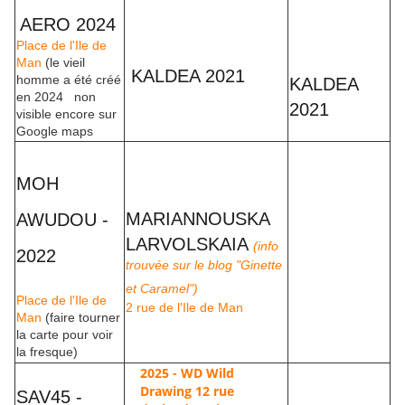
AERO 2024
Place de l'Ile de
Man
(le vieil
KALDEA 2021
homme a été créé
KALDEA
en 2024 non
2021
visible encore sur
Google maps
MOH
MARIANNOUSKA
AWUDOU -
LARVOLSKAIA
(info
2022
trouvée sur le blog "Ginette
et Caramel")
Place de l'Ile de
2 rue de l'Ile de Man
Man
(faire tourner
la carte pour voir
la fresque)
2025 - WD Wild
Drawing 12 rue
SAV45 -