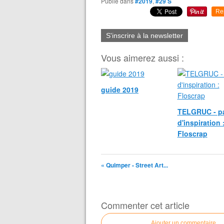
Publié dans
#2019
,
#29 S
Re
S'inscrire à la newsletter
Vous aimerez aussi :
guide 2019
TELGRUC - p
d'inspiration 
Floscrap
« Quimper - Street Art...
Commenter cet article
Ajouter un commentaire