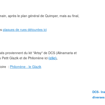
main, après le plan général de Quimper, mais au final,
es
plaques de rues détourées ici
lisés proviennent du kit "Artsy" de DCS (Alinamaria et
u Petit Glazik et de Philomène ici
(clic)
,
toire :
Philomène - le Glazik
-
DCS
In
diverses