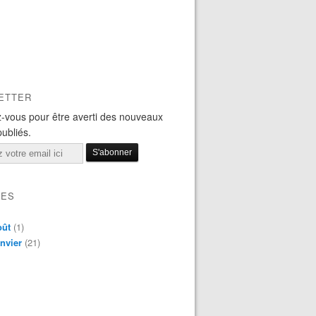
ETTER
-vous pour être averti des nouveaux
publiés.
VES
oût
(1)
nvier
(21)