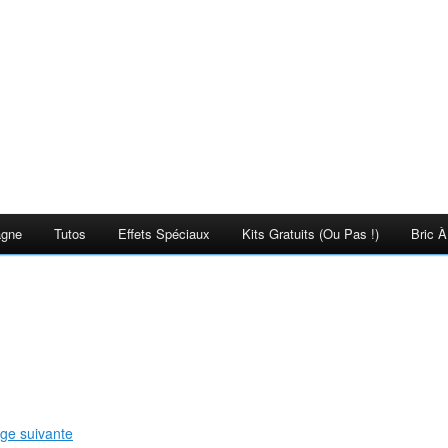
agne
Tutos
Effets Spéciaux
Kits Gratuits (ou Pas !)
Bric À
page suivante