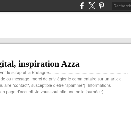
ital, inspiration Azza
le scrap et la Bretagne.. ............................................................... .
e ou message, merci de privilégier le commentaire sur un article
mulaire "contact", susceptible d'être "spammé"). Informations
n page d'accueil. Je vous souhaite une belle journée :)