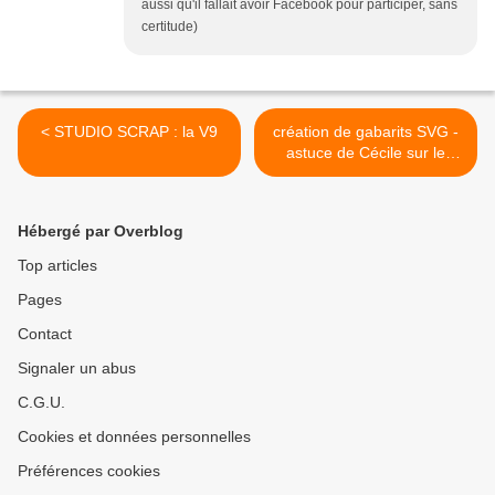
aussi qu'il fallait avoir Facebook pour participer, sans
certitude)
< STUDIO SCRAP : la V9
création de gabarits SVG -
astuce de Cécile sur le
forum du CDIP >
Hébergé par Overblog
Top articles
Pages
Contact
Signaler un abus
C.G.U.
Cookies et données personnelles
Préférences cookies