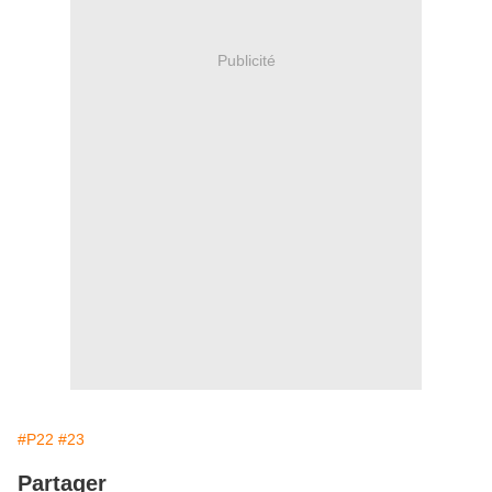
Publicité
#P22
#23
Partager