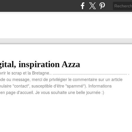
ital, inspiration Azza
le scrap et la Bretagne.. ............................................................... .
e ou message, merci de privilégier le commentaire sur un article
mulaire "contact", susceptible d'être "spammé"). Informations
n page d'accueil. Je vous souhaite une belle journée :)