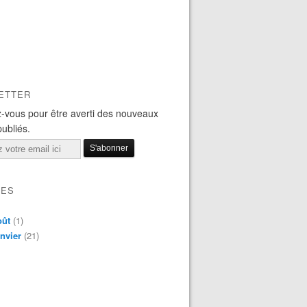
ETTER
-vous pour être averti des nouveaux
publiés.
VES
oût
(1)
nvier
(21)