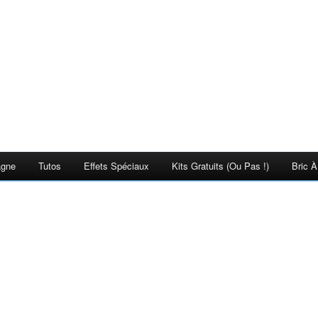
agne
Tutos
Effets Spéciaux
Kits Gratuits (ou Pas !)
Bric À