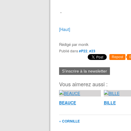
-
[Haut]
Rédigé par
monik
Publié dans
#P22
,
#23
Repost
S'inscrire à la newsletter
Vous aimerez aussi :
BEAUCE
BILLE
« CORNILLE